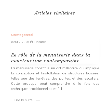
Articles similaires
Uncategorized
Un
août 7, 2026
8 heures
ao
Le rôle de la menuiserie dans la
Q
construction contemporaine
d
p
nde
La menuiserie constitue un art millénaire qui implique
r
es,
la conception et l’installation de structures boisées,
p
 Ce
telles que des fenêtres, des portes, et des escaliers.
es
Cette pratique peut comprendre à la fois des
R
techniques traditionnelles et […]
e
ma
Lire la suite
es
qu