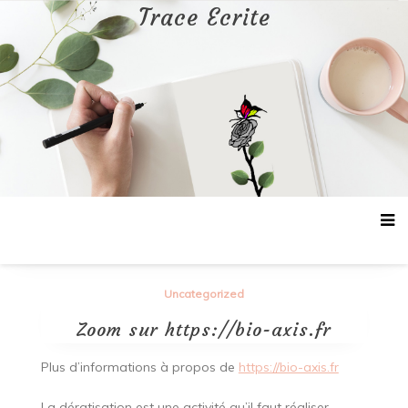
Aller
Trace Ecrite
au
contenu
Uncategorized
Zoom sur https://bio-axis.fr
Plus d’informations à propos de
https://bio-axis.fr
La dératisation est une activité qu’il faut réaliser