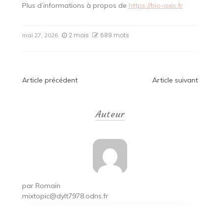
Plus d’informations à propos de
https://bio-axis.fr
2 mois
689 mots
mai 27, 2026
Navigation
Article précédent
Article suivant
de
Auteur
l’article
par
Romain
mixtopic@dylt7978.odns.fr