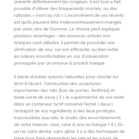
anéantir définitivement les rongeurs, il est tout a fait
possible d’utiliser des traquenards mortels, ou des
raticides « mort au rat ». L’inconvénient de ces récents
est qu’ils peuvent être malencontreusement mangés
par votre ami de l’homme. Le chasse peut expliquer
plusieurs avantages : des essences actives non
toxiques sont utilisées, il permet de posséder une
vérification ‘de visu’ sur son efficacité, ou bien éviter
les odeurs inconfortables en cas d’intoxication
provoquée par un amorce à produit toxique.
Il existe d’autres astuces naturelles pour résister les
lérot à l’écart : l’obstruction des ouvertures
importantes des rats [bas de portes, fenêtres] et
toute sorte de issue ( 1 ), le supermarché de vos reste
dans un conteneur furtif conservé fermé ( deux ),
l’entrepôt de vos ingrédients à des lieux protégés,
inaccessibles aux rats, le studio des encombrements
de votre maison, cave, cave à vins ou hangar ( 4 ). En
un rai, sans devise, sans gêne, il y a des techniques de
base pour faire abstraction les rats et les souris de