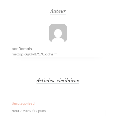
de
Auteur
l’article
par
Romain
mixtopic@dylt7978.odns.fr
Articles similaires
Uncategorized
Un
août 7, 2026
2 jours
ao