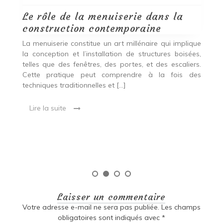
Le rôle de la menuiserie dans la
Q
construction contemporaine
d
p
nde
La menuiserie constitue un art millénaire qui implique
r
es,
la conception et l’installation de structures boisées,
p
 Ce
telles que des fenêtres, des portes, et des escaliers.
es
Cette pratique peut comprendre à la fois des
R
techniques traditionnelles et […]
e
ma
Lire la suite
es
qu
Laisser un commentaire
Votre adresse e-mail ne sera pas publiée.
Les champs
obligatoires sont indiqués avec
*