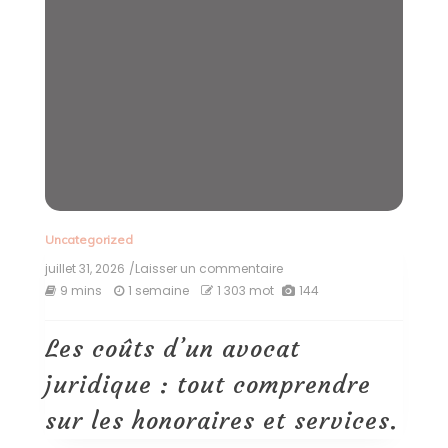
Uncategorized
juillet 31, 2026
/Laisser un commentaire
on
Les
9 mins
1 semaine
1 303 mot
144
coûts
d’un
avocat
Les coûts d’un avocat
juridique
:
juridique : tout comprendre
tout
comprendre
sur les honoraires et services.
sur