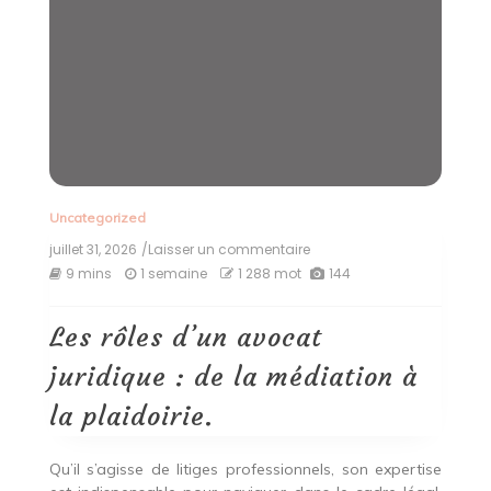
Uncategorized
juillet 31, 2026
/Laisser un commentaire
on
Les
9 mins
1 semaine
1 288 mot
144
rôles
d’un
avocat
Les rôles d’un avocat
juridique
:
juridique : de la médiation à
de
la
la plaidoirie.
médiation
à
la
Qu’il s’agisse de litiges professionnels, son expertise
plaidoirie.