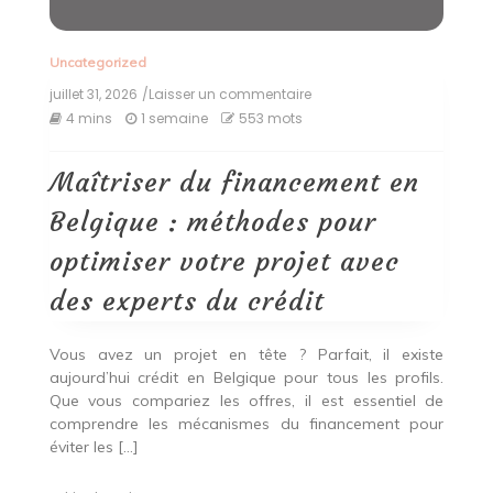
Uncategorized
juillet 31, 2026
/Laisser un commentaire
on
Maîtriser
4 mins
1 semaine
553 mots
du
financement
en
Maîtriser du financement en
Belgique
:
Belgique : méthodes pour
méthodes
pour
optimiser votre projet avec
optimiser
votre
des experts du crédit
projet
avec
des
Vous avez un projet en tête ? Parfait, il existe
experts
aujourd’hui crédit en Belgique pour tous les profils.
du
Que vous compariez les offres, il est essentiel de
crédit
comprendre les mécanismes du financement pour
éviter les […]