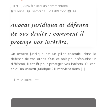
juillet 31, 2026
/Laisser un commentaire
on
Avocat
9 mins
1 semaine
1 289 mot
144
juridique
et
défense
Avocat juridique et défense
de
vos
de vos droits : comment il
droits
:
protège vos intérêts.
comment
il
protège
Un avocat juridique est un pilier essentiel dans la
vos
défense de vos droits. Que ce soit pour résoudre un
intérêts.
différend, il est là pour protéger vos intérêts. Qu’est-
ce qu’un Avocat Juridique ? Il intervient dans […]
Lire la suite