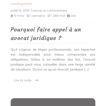
Uncategorized
juillet 31, 2026
/Laisser un commentaire
on
Pourquoi
9 mins
1 semaine
1 289 mot
144
faire
appel
à
Pourquoi faire appel à un
un
avocat
avocat juridique ?
juridique
?
Qu’il s’agisse de litiges professionnels, son expertise
est indispensable pour mieux comprendre vos
obligations. Grâce à sa maîtrise des lois, l’avocat
juridique peut vous conseiller dans une large variété
de situations. Qu’est-ce qu’un Avocat Juridique […]
Lire la suite