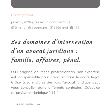
Uncategorized
juillet 31, 2026
/Laisser un commentaire
on
Les
9 mins
1 semaine
1 299 mot
144
domaines
d’intervention
d’un
Les domaines d’intervention
avocat
juridique
d’un avocat juridique :
:
famille,
famille, affaires, pénal.
affaires,
pénal.
Qu’il s’agisse de litiges professionnels, son expertise
est indispensable pour naviguer dans le cadre légal.
Grâce à sa maîtrise des lois, l’avocat juridique peut
vous conseiller dans différents contextes. Qu’est-ce
qu’un Avocat Juridique ? Il […]
Lire la suite