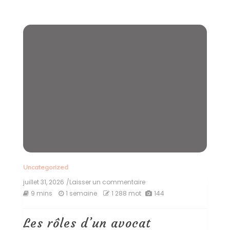
Uncategorized
juillet 31, 2026
/Laisser un commentaire
on
Les
9 mins
1 semaine
1 288 mot
144
rôles
d’un
avocat
Les rôles d’un avocat
juridique