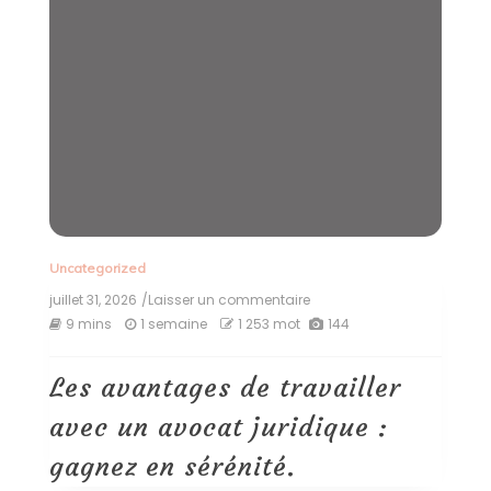
Uncategorized
juillet 31, 2026
/Laisser un commentaire
on
Les
9 mins
1 semaine
1 253 mot
144
avantages
de
travailler
Les avantages de travailler
avec
un
avec un avocat juridique :
avocat
juridique
gagnez en sérénité.
: