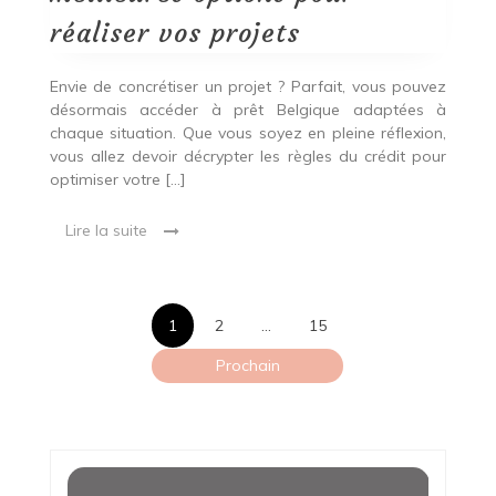
meilleures
options
réaliser vos projets
pour
réaliser
vos
Envie de concrétiser un projet ? Parfait, vous pouvez
projets
désormais accéder à prêt Belgique adaptées à
chaque situation. Que vous soyez en pleine réflexion,
vous allez devoir décrypter les règles du crédit pour
optimiser votre […]
Lire la suite
Pagination
1
2
…
15
des
Prochain
publications