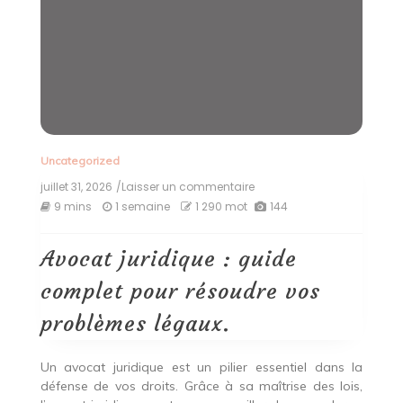
Uncategorized
juillet 31, 2026
/Laisser un commentaire
on
Avocat
9 mins
1 semaine
1 290 mot
144
juridique
:
guide
Avocat juridique : guide
complet
pour
complet pour résoudre vos
résoudre
vos
problèmes légaux.
problèmes
légaux.
Un avocat juridique est un pilier essentiel dans la
défense de vos droits. Grâce à sa maîtrise des lois,