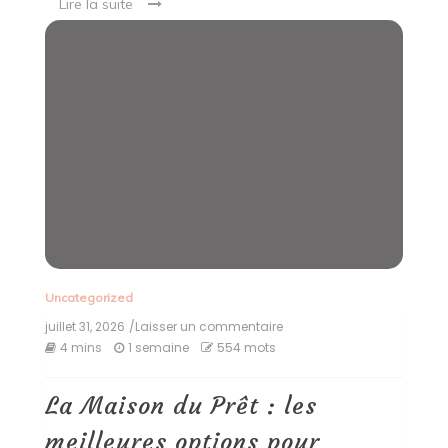
Lire la suite
Uncategorized
juillet 31, 2026
/Laisser un commentaire
on
La
4 mins
1 semaine
554 mots
Maison
du
Prêt
La Maison du Prêt : les
:
les
meilleures options pour