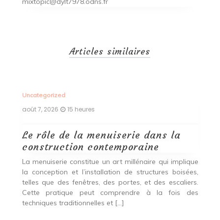
mixtopic@dylt7978.odns.fr
Articles similaires
Uncategorized
Un
août 7, 2026
15 heures
ao
Le rôle de la menuiserie dans la
Q
construction contemporaine
d
p
nde
La menuiserie constitue un art millénaire qui implique
r
es,
la conception et l’installation de structures boisées,
p
 Ce
telles que des fenêtres, des portes, et des escaliers.
es
Cette pratique peut comprendre à la fois des
R
techniques traditionnelles et […]
e
ma