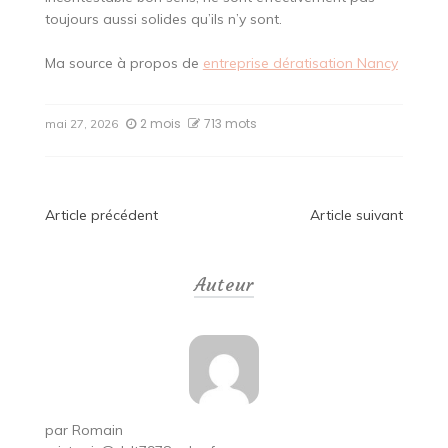
toujours aussi solides qu’ils n’y sont.
Ma source à propos de
entreprise dératisation Nancy
2 mois
713 mots
mai 27, 2026
Navigation
Article précédent
Article suivant
de
Auteur
l’article
par
Romain