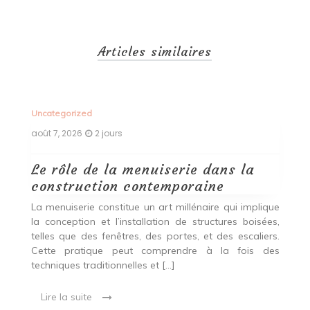
Articles similaires
Uncategorized
Un
août 7, 2026
2 jours
ao
Le rôle de la menuiserie dans la
Q
construction contemporaine
d
p
nde
La menuiserie constitue un art millénaire qui implique
r
es,
la conception et l’installation de structures boisées,
p
 Ce
telles que des fenêtres, des portes, et des escaliers.
es
Cette pratique peut comprendre à la fois des
R
techniques traditionnelles et […]
e
ma
Lire la suite
es