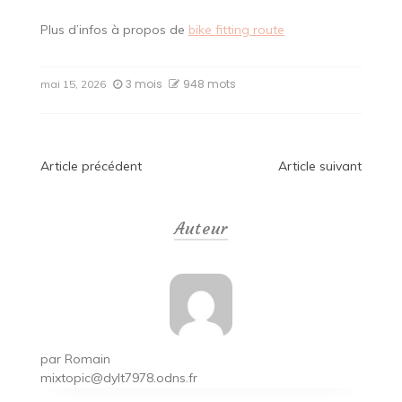
Plus d’infos à propos de
bike fitting route
3 mois
948 mots
mai 15, 2026
Navigation
Article précédent
Article suivant
de
Auteur
l’article
par
Romain
mixtopic@dylt7978.odns.fr