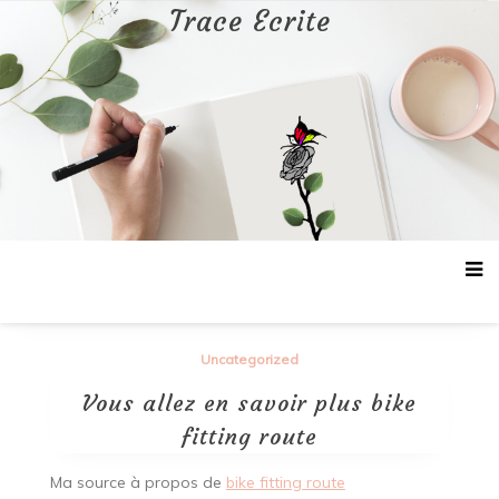
Aller
Trace Ecrite
au
contenu
Uncategorized
Vous allez en savoir plus bike
fitting route
Ma source à propos de
bike fitting route