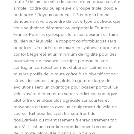
route ? définir son vélo de course n’a en aucun cas été
simple : cadre alu ou épreuve ? Groupe triple, double
ou tenace ? Boyaux ou pneus ? Prendre la bonne
dénouement va dépendre de votre type d’activité, que
vous souhaitiez démarrer ou préparer le Tour de
France. Pour les cyclosportifs fortuit désirant se faire
du bien sur leur vélo, le rapport confort/budget sera
prioritaire. Un cadre aluminium en synthèse apportera
confort, légèreté et un minimum de rigidité pour des
poursuites sur essence. Un triple plateau ou une
contagion compact permet d’aborder calmement
tous les profils de la route grâce à sa diversification :
côtes, descentes, longs plats, la gamme large de
évolutions sera un avantage pour passer partout. Le
vélo s’avère demeurer un super verdict car son ogive
plat offre une place plus agréable sur courtes et
moyennes distances avec un équipement du vélo de
course, fait pour les cyclistes souffrant du
dos.L’arrivée du ralentissement à enregistrement toc
aux VTT est une création mondialement reconnues
de la route. Alors utile ou pas ? Un frein à