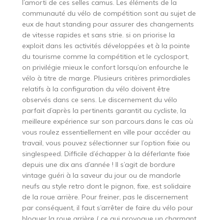
l’amorti de ces selles camus. Les éléments de la
communauté du vélo de compétition sont au sujet de
eux de haut standing pour assurer des changements
de vitesse rapides et sans strie. si on priorise la
exploit dans les activités développées et à la pointe
du tourisme comme la compétition et le cyclosport,
on privilégie mieux le confort lorsqu’on enfourche le
vélo à titre de marge. Plusieurs critères primordiales
relatifs à la configuration du vélo doivent être
observés dans ce sens. Le discernement du vélo
parfait d’après la pertinents garantit au cycliste, la
meilleure expérience sur son parcours.dans le cas où
vous roulez essentiellement en ville pour accéder au
travail, vous pouvez sélectionner sur l’option fixie ou
singlespeed. Difficile d’échapper à la déferlante fixie
depuis une dix ans d’année ! Il s’agit de bordure
vintage guéri à la saveur du jour ou de mandorle
neufs au style retro dont le pignon, fixe, est solidaire
de la roue arrière. Pour freiner, pas le discernement
par conséquent, il faut s’arrêter de faire du vélo pour
bloquer la roue arrière ( ce qui provoque un charmant