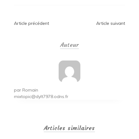
Navigation
Article précédent
Article suivant
de
Auteur
l’article
par
Romain
mixtopic@dylt7978.odns.fr
Articles similaires