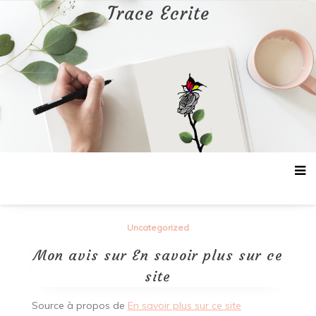
Aller
Trace Ecrite
au
contenu
Uncategorized
Mon avis sur En savoir plus sur ce
site
Source à propos de
En savoir plus sur ce site