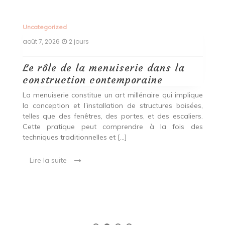
Uncategorized
Un
août 7, 2026
2 jours
ao
Le rôle de la menuiserie dans la
Q
construction contemporaine
d
p
nde
La menuiserie constitue un art millénaire qui implique
r
es,
la conception et l’installation de structures boisées,
p
 Ce
telles que des fenêtres, des portes, et des escaliers.
es
Cette pratique peut comprendre à la fois des
R
techniques traditionnelles et […]
e
ma
Lire la suite
es
qu