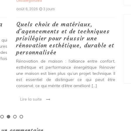
Uncategorized
Unc
août 6, 2026
3 jours
aoû
a
Quels choix de matériaux,
Ét
d’agencements et de techniques
tr
privilégier pour réussir une
 qui
Qu
rénovation esthétique, durable et
tures
pro
personnalisée
 des
se
fois
int
Rénovation de maison : l’alliance entre confort,
spé
esthétique et performance énergétique Rénover
Ava
une maison est bien plus qu’un projet technique. Il
est essentiel de distinguer ce qui peut être
L
conservé, ce qui mérite d’être amélioré […]
Lire la suite
r un commentaire