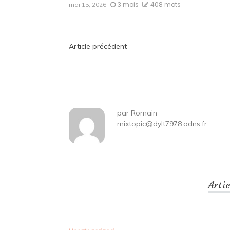
3 mois
408 mots
mai 15, 2026
Navigation
Article précédent
de
l’article
par
Romain
mixtopic@dylt7978.odns.fr
Arti