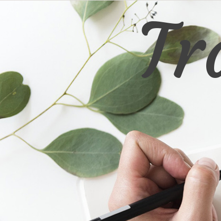
Aller
Tr
au
contenu