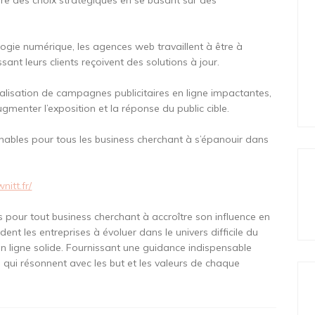
re des choix stratégiques en se basant sur des
ogie numérique, les agences web travaillent à être à
ant leurs clients reçoivent des solutions à jour.
éalisation de campagnes publicitaires en ligne impactantes,
ugmenter l’exposition et la réponse du public cible.
rnables pour tous les business cherchant à s’épanouir dans
nitt.fr/
s pour tout business cherchant à accroître son influence en
dent les entreprises à évoluer dans le univers difficile du
en ligne solide. Fournissant une guidance indispensable
 qui résonnent avec les but et les valeurs de chaque