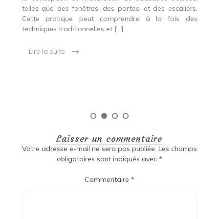
p
 Ce
telles que des fenêtres, des portes, et des escaliers.
es
Cette pratique peut comprendre à la fois des
R
techniques traditionnelles et […]
e
ma
Lire la suite
es
qu
Laisser un commentaire
Votre adresse e-mail ne sera pas publiée.
Les champs
obligatoires sont indiqués avec
*
Commentaire
*