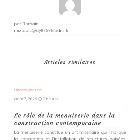
par
Romain
mixtopic@dylt7978.odns.fr
Articles similaires
Uncategorized
Un
août 7, 2026
7 heures
ao
Le rôle de la menuiserie dans la
Q
construction contemporaine
d
p
nde
La menuiserie constitue un art millénaire qui implique
r
es,
la conception et l’installation de structures boisées,