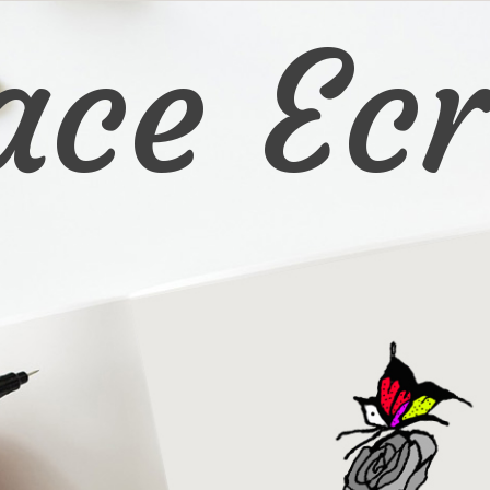
ace Ecr