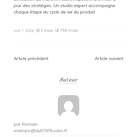
jour des stratégies. Un studio expert accompagne
chaque étape du cycle de vie du produit.
3 mois
755 mots
mai 7, 2026
Navigation
Article précédent
Article suivant
de
Auteur
l’article
par
Romain
mixtopic@dylt7978.odns.fr