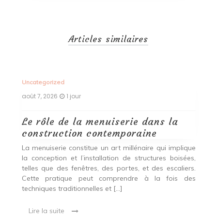
Articles similaires
Uncategorized
Un
août 7, 2026
1 jour
ao
Le rôle de la menuiserie dans la
Q
construction contemporaine
d
p
nde
La menuiserie constitue un art millénaire qui implique
r
es,
la conception et l’installation de structures boisées,
p
 Ce
telles que des fenêtres, des portes, et des escaliers.
es
Cette pratique peut comprendre à la fois des
R
techniques traditionnelles et […]
e
ma
Lire la suite
es