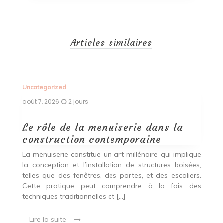
Articles similaires
Uncategorized
Un
août 7, 2026
2 jours
ao
Le rôle de la menuiserie dans la
Q
construction contemporaine
d
p
nde
La menuiserie constitue un art millénaire qui implique
r
es,
la conception et l’installation de structures boisées,
p
 Ce
telles que des fenêtres, des portes, et des escaliers.
es
Cette pratique peut comprendre à la fois des
R
techniques traditionnelles et […]
e
ma
Lire la suite
es