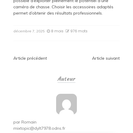
possible d’exploiter pleinement le potentiel d’une
caméra de chasse. Choisir les accessoires adaptés
permet d’obtenir des résultats professionnels.
8 mois
976 mots
décembre 7, 2025
Navigation
Article précédent
Article suivant
de
Auteur
l’article
par
Romain
mixtopic@dylt7978.odns.fr