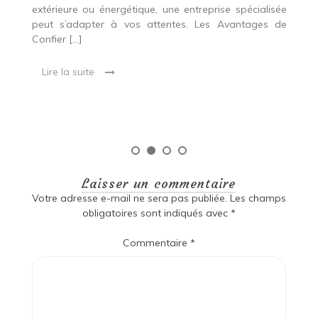
extérieure ou énergétique, une entreprise spécialisée
e
t,
peut s’adapter à vos attentes. Les Avantages de
es
une
Confier […]
s
est
[…
 ce
Lire la suite
Laisser un commentaire
Votre adresse e-mail ne sera pas publiée.
Les champs
obligatoires sont indiqués avec
*
Commentaire
*