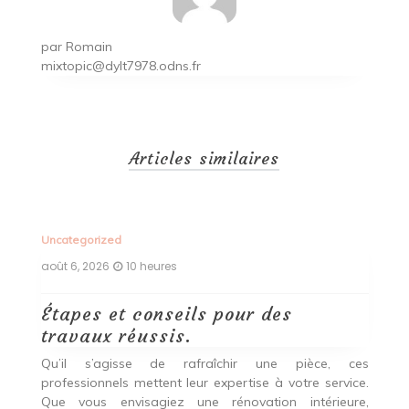
par
Romain
mixtopic@dylt7978.odns.fr
Articles similaires
Uncategorized
Un
août 6, 2026
10 heures
ao
Étapes et conseils pour des
D
travaux réussis.
c
c
Qu’il s’agisse de rafraîchir une pièce, ces
professionnels mettent leur expertise à votre service.
L
Que vous envisagiez une rénovation intérieure,
p