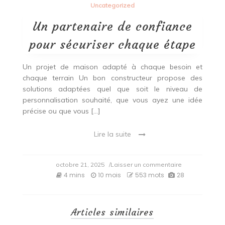
Uncategorized
Un partenaire de confiance
pour sécuriser chaque étape
Un projet de maison adapté à chaque besoin et
chaque terrain Un bon constructeur propose des
solutions adaptées quel que soit le niveau de
personnalisation souhaité, que vous ayez une idée
précise ou que vous […]
Lire la suite
on
octobre 21, 2025
/Laisser un commentaire
Un
4 mins
10 mois
553 mots
28
partenaire
de
confiance
pour
Articles similaires
sécuriser