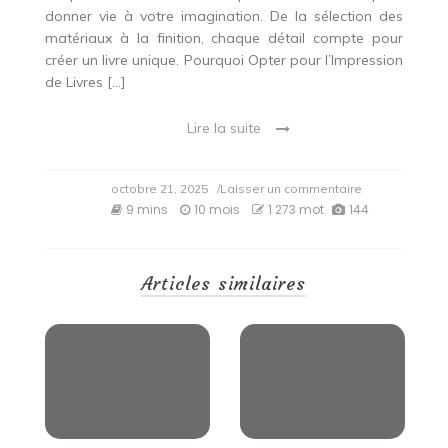
donner vie à votre imagination. De la sélection des
matériaux à la finition, chaque détail compte pour
créer un livre unique. Pourquoi Opter pour l’Impression
de Livres […]
Lire la suite
on
octobre 21, 2025
/Laisser un commentaire
Les
9 mins
10 mois
1 273 mot
144
tendances
actuelles
en
impression
Articles similaires
de
livres
:
matériaux
écologiques,
finitions
premium