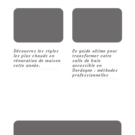
Découvrez les styles
Le guide ultime pour
Q
les plus chauds en
transformer votre
m
rénovation de maison
salle de bain
d
cette année.
accessible en
t
Dordogne : méthodes
p
professionnelles
r
d
p