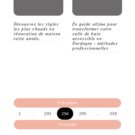
Découvrez les styles
Le guide ultime pour
Q
les plus chauds en
transformer votre
m
rénovation de maison
salle de bain
d
cette année.
accessible en
t
Dordogne : méthodes
p
professionnelles
r
d
p
Pagination
Précédent
des
1
…
293
294
295
…
339
publications
Prochain