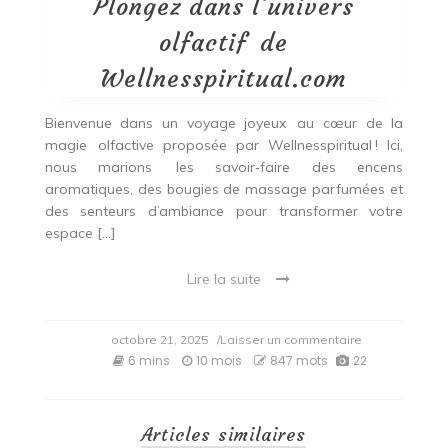
Plongez dans l’univers
olfactif de
Wellnesspiritual.com
Bienvenue dans un voyage joyeux au cœur de la
magie olfactive proposée par Wellnesspiritual ! Ici,
nous marions les savoir‑faire des encens
aromatiques, des bougies de massage parfumées et
des senteurs d’ambiance pour transformer votre
espace […]
Lire la suite
on
octobre 21, 2025
/Laisser un commentaire
Plongez
6 mins
10 mois
847 mots
22
dans
l’univers
olfactif
de
Articles similaires
Wellnesspirit