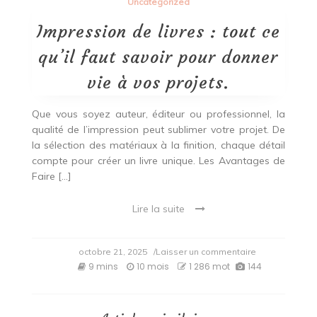
Uncategorized
Impression de livres : tout ce
qu’il faut savoir pour donner
vie à vos projets.
Que vous soyez auteur, éditeur ou professionnel, la
qualité de l’impression peut sublimer votre projet. De
la sélection des matériaux à la finition, chaque détail
compte pour créer un livre unique. Les Avantages de
Faire […]
Lire la suite
on
octobre 21, 2025
/Laisser un commentaire
Impression
9 mins
10 mois
1 286 mot
144
de
livres
:
tout