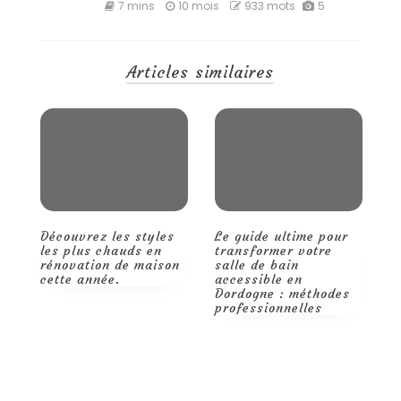
Mon
7 mins
10 mois
933 mots
5
avis
sur
Explorer
ce
Articles similaires
site
Découvrez les styles
Le guide ultime pour
Q
les plus chauds en
transformer votre
m
rénovation de maison
salle de bain
d
cette année.
accessible en
t
Dordogne : méthodes
p
professionnelles
r
d
p