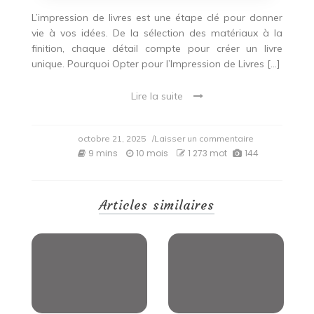
L’impression de livres est une étape clé pour donner
vie à vos idées. De la sélection des matériaux à la
finition, chaque détail compte pour créer un livre
unique. Pourquoi Opter pour l’Impression de Livres […]
Lire la suite
on
octobre 21, 2025
/Laisser un commentaire
Erreurs
9 mins
10 mois
1 273 mot
144
à
éviter
dans
l’impression
Articles similaires
de
livres
:
les
pièges
courants
décryptés.