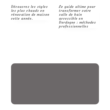
Découvrez les styles
Le guide ultime pour
Q
les plus chauds en
transformer votre
m
rénovation de maison
salle de bain
d
cette année.
accessible en
t
Dordogne : méthodes
p
professionnelles
r
d
p