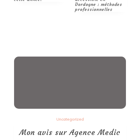
Dordogne : méthodes
p
professionnelles
r
d
p
Uncategorized
Mon avis sur Agence Medic