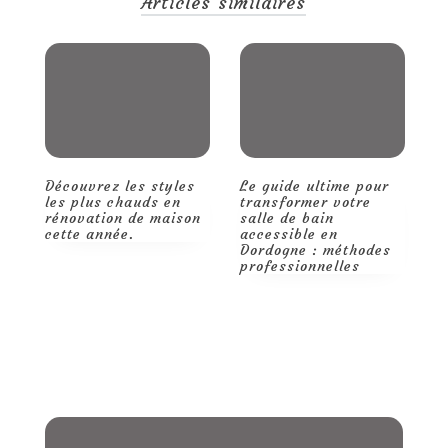
Articles similaires
ce
qu’il
faut
savoir
pour
donner
vie
à
vos
projets.
Découvrez les styles
Le guide ultime pour
Q
les plus chauds en
transformer votre
m
rénovation de maison
salle de bain
d
cette année.
accessible en
t
Dordogne : méthodes
p
professionnelles
r
d
p