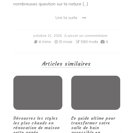
nombreuses question sur la nature […]
Lire la suite
on
octobre 21, 2025
/Laisser un commentaire
Vous
4 mins
10 mois
580 mots
4
allez
tout
savoir
all-
Articles similaires
on
4
Découvrez les styles
Le guide ultime pour
Q
les plus chauds en
transformer votre
m
rénovation de maison
salle de bain
d
cette année.
accessible en
t