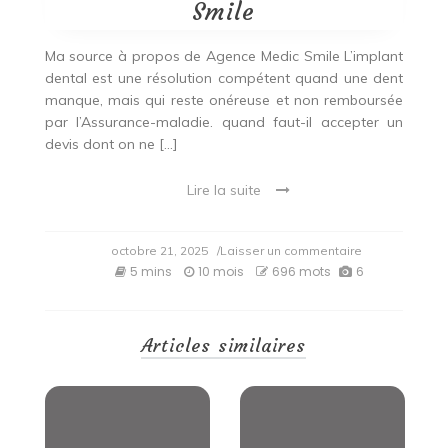
Smile
Ma source à propos de Agence Medic Smile L’implant
dental est une résolution compétent quand une dent
manque, mais qui reste onéreuse et non remboursée
par l’Assurance-maladie. quand faut-il accepter un
devis dont on ne […]
Lire la suite
on
octobre 21, 2025
/Laisser un commentaire
Mon
5 mins
10 mois
696 mots
6
avis
sur
Agence
Medic
Articles similaires
Smile