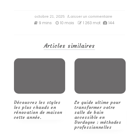
on
octobre 21, 2025
/Laisser un commentaire
Impression
9 mins
10 mois
1 263 mot
144
à
la
demande
ou
Articles similaires
en
grand
volume
:
quelle
solution
choisir
?
Découvrez les styles
Le guide ultime pour
Q
les plus chauds en
transformer votre
m
rénovation de maison
salle de bain
d
cette année.
accessible en
t
Dordogne : méthodes
p
professionnelles
r
d
p