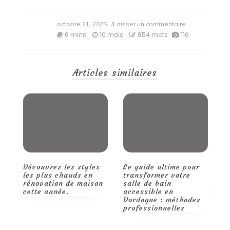
on
octobre 21, 2025
/Laisser un commentaire
Les
6 mins
10 mois
854 mots
116
étapes
du
chantier
:
Articles similaires
les
différentes
phases
pour
une
maison
bien
construite
Découvrez les styles
Le guide ultime pour
Q
les plus chauds en
transformer votre
m
rénovation de maison
salle de bain
d
cette année.
accessible en
t
Dordogne : méthodes
p
professionnelles
r
d
p