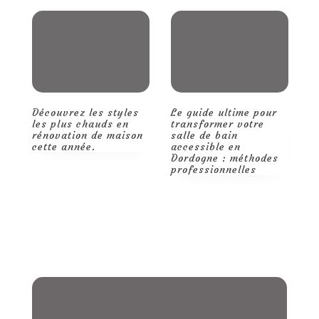
chaque
étape
Découvrez les styles
Le guide ultime pour
Q
les plus chauds en
transformer votre
m
rénovation de maison
salle de bain
d
cette année.
accessible en
t
Dordogne : méthodes
p
professionnelles
r
d
p