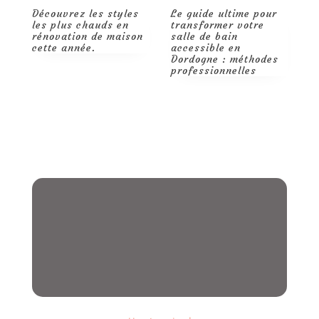
Découvrez les styles
Le guide ultime pour
Q
les plus chauds en
transformer votre
m
rénovation de maison
salle de bain
d
cette année.
accessible en
t
Dordogne : méthodes
p
professionnelles
r
d
p