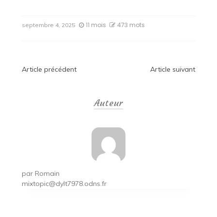
11 mois
473 mots
septembre 4, 2025
Navigation
Article précédent
Article suivant
de
Auteur
l’article
par
Romain
mixtopic@dylt7978.odns.fr