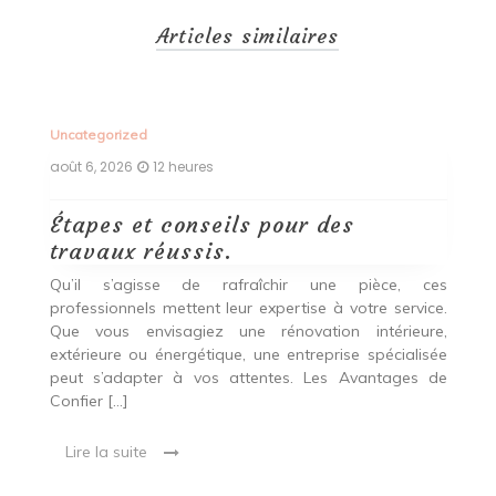
Articles similaires
Uncategorized
Un
août 6, 2026
12 heures
ao
Étapes et conseils pour des
D
travaux réussis.
c
c
Qu’il s’agisse de rafraîchir une pièce, ces
professionnels mettent leur expertise à votre service.
L
Que vous envisagiez une rénovation intérieure,
p
extérieure ou énergétique, une entreprise spécialisée
e
t,
peut s’adapter à vos attentes. Les Avantages de
es
une
Confier […]
s
est
[…
 ce
Lire la suite