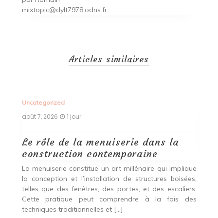
mixtopic@dylt7978.odns.fr
Articles similaires
Uncategorized
Un
août 7, 2026
1 jour
ao
Le rôle de la menuiserie dans la
Q
construction contemporaine
d
p
nde
La menuiserie constitue un art millénaire qui implique
r
es,
la conception et l’installation de structures boisées,
p
 Ce
telles que des fenêtres, des portes, et des escaliers.
es
Cette pratique peut comprendre à la fois des
R
techniques traditionnelles et […]
e