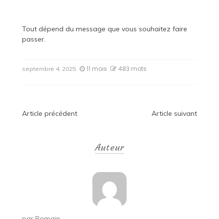
Tout dépend du message que vous souhaitez faire
passer.
11 mois
483 mots
septembre 4, 2025
Navigation
Article précédent
Article suivant
de
Auteur
l’article
par
Romain