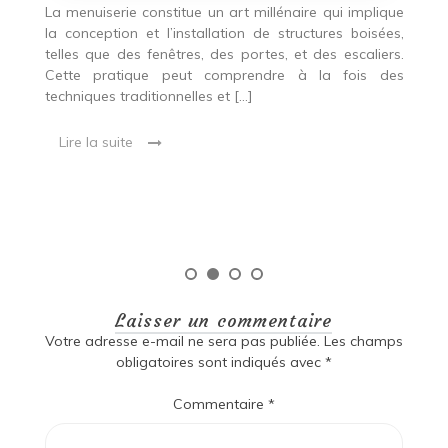
p
nde
La menuiserie constitue un art millénaire qui implique
r
es,
la conception et l’installation de structures boisées,
p
 Ce
telles que des fenêtres, des portes, et des escaliers.
es
Cette pratique peut comprendre à la fois des
R
techniques traditionnelles et […]
e
ma
Lire la suite
es
qu
Laisser un commentaire
Votre adresse e-mail ne sera pas publiée.
Les champs
obligatoires sont indiqués avec
*
Commentaire
*