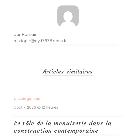
par
Romain
mixtopic@dylt7978.odns.fr
Articles similaires
Uncategorized
Un
août 7, 2026
12 heures
ao
Le rôle de la menuiserie dans la
Q
construction contemporaine
d