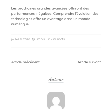
Les prochaines grandes avancées offriront des
performances inégalées. Comprendre l’évolution des
technologies offre un avantage dans un monde
numérique.
1 mois
729 mots
juillet 8, 2026
Navigation
Article précédent
Article suivant
de
Auteur
l’article