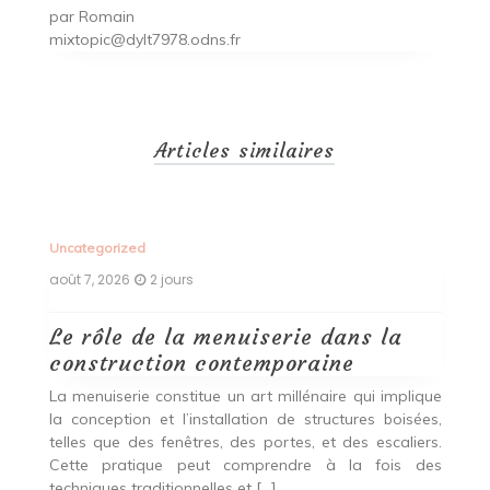
par
Romain
mixtopic@dylt7978.odns.fr
Articles similaires
Uncategorized
Un
août 7, 2026
2 jours
ao
Le rôle de la menuiserie dans la
Q
construction contemporaine
d
p
nde
La menuiserie constitue un art millénaire qui implique
r
es,
la conception et l’installation de structures boisées,
p
 Ce
telles que des fenêtres, des portes, et des escaliers.
es
Cette pratique peut comprendre à la fois des
R
techniques traditionnelles et […]