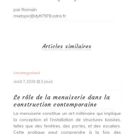
par
Romain
mixtopic@dylt7978.odns.fr
Articles similaires
Uncategorized
Un
août 7, 2026
2 jours
ao
Le rôle de la menuiserie dans la
Q
construction contemporaine
d
p
nde
La menuiserie constitue un art millénaire qui implique
r
es,
la conception et l’installation de structures boisées,
p
 Ce
telles que des fenêtres, des portes, et des escaliers.
es
Cette pratique peut comprendre à la fois des