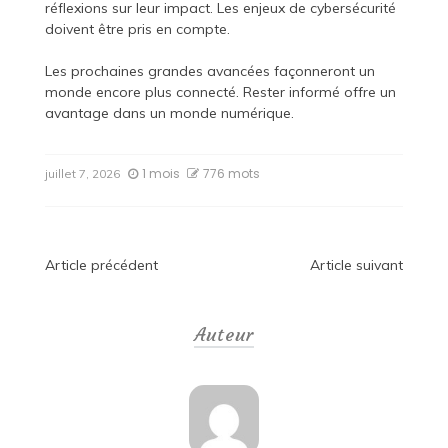
réflexions sur leur impact. Les enjeux de cybersécurité
doivent être pris en compte.
Les prochaines grandes avancées façonneront un
monde encore plus connecté. Rester informé offre un
avantage dans un monde numérique.
1 mois
776 mots
juillet 7, 2026
Navigation
Article précédent
Article suivant
de
Auteur
l’article