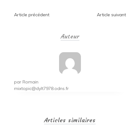
Navigation
Article précédent
Article suivant
de
Auteur
l’article
par
Romain
mixtopic@dylt7978.odns.fr
Articles similaires