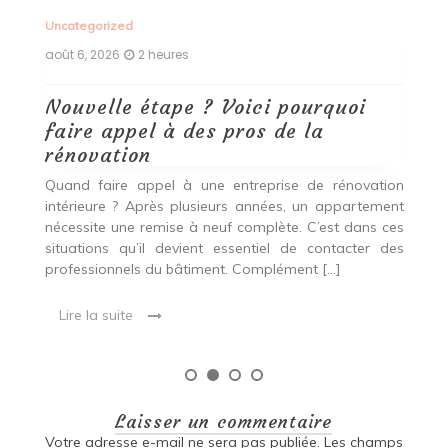
Uncategorized
Un
août 6, 2026
2 heures
ao
Nouvelle étape ? Voici pourquoi
P
faire appel à des pros de la
d
rénovation
Ce
da
se
Quand faire appel à une entreprise de rénovation
pr
un
intérieure ? Après plusieurs années, un appartement
ca
on
nécessite une remise à neuf complète. C’est dans ces
un
Que
situations qu’il devient essentiel de contacter des
professionnels du bâtiment. Complément […]
Lire la suite
Laisser un commentaire
Votre adresse e-mail ne sera pas publiée.
Les champs