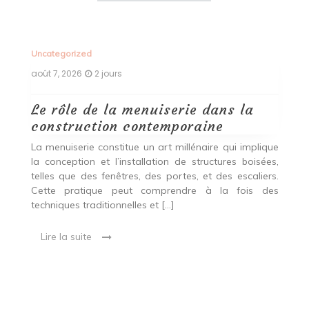
Uncategorized
Un
août 7, 2026
2 jours
ao
Le rôle de la menuiserie dans la
Q
construction contemporaine
d
p
nde
La menuiserie constitue un art millénaire qui implique
r
es,
la conception et l’installation de structures boisées,
p
 Ce
telles que des fenêtres, des portes, et des escaliers.
es
Cette pratique peut comprendre à la fois des
R
techniques traditionnelles et […]
e
ma
Lire la suite
es
qu