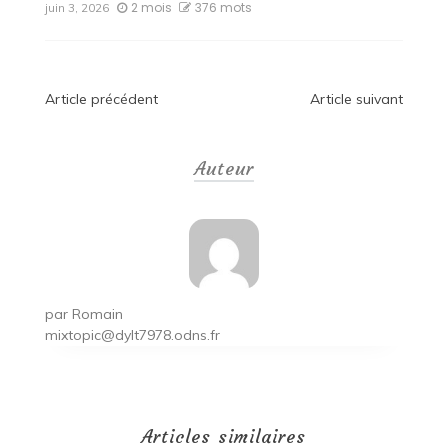
2 mois
376 mots
juin 3, 2026
Navigation
Article précédent
Article suivant
de
Auteur
l’article
par
Romain
mixtopic@dylt7978.odns.fr
Articles similaires