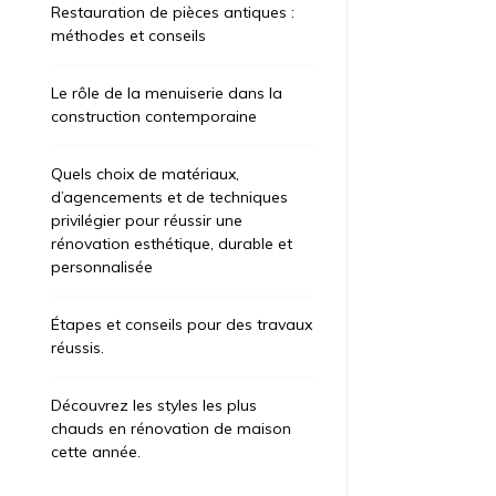
Restauration de pièces antiques :
méthodes et conseils
Le rôle de la menuiserie dans la
construction contemporaine
Quels choix de matériaux,
d’agencements et de techniques
privilégier pour réussir une
rénovation esthétique, durable et
personnalisée
Étapes et conseils pour des travaux
ategorized
Uncategorized
réussis.
t 6, 2026
1 jour
août 7, 2026
1
Découvrez les styles les plus
apes et conseils pour des
Restaurat
chauds en rénovation de maison
cette année.
avaux réussis.
méthodes 
’il s’agisse de rafraîchir une pièce, ces
La menuiserie