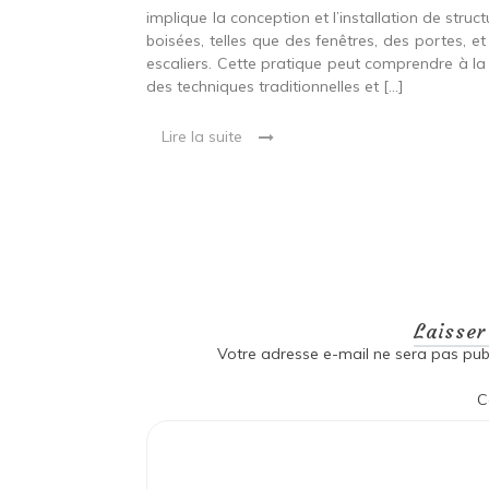
stallation de
implique la conception et l’installation de struc
s fenêtres, des
boisées, telles que des fenêtres, des portes, et
eut inclure à la
escaliers. Cette pratique peut comprendre à la 
ionnelles et
des techniques traditionnelles et […]
Lire la suite
Laisse
Votre adresse e-mail ne sera pas publ
C