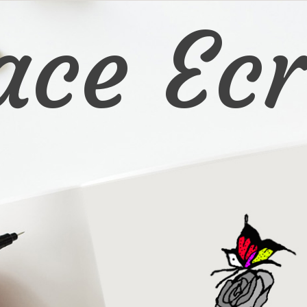
ace Ecr