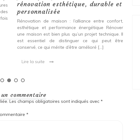
rénovation esthétique, durable et
tures
pro
personnalisée
 des
se
fois
int
Rénovation de maison : l’alliance entre confort,
spé
esthétique et performance énergétique Rénover
Ava
une maison est bien plus qu’un projet technique. Il
est essentiel de distinguer ce qui peut être
L
conservé, ce qui mérite d’être amélioré […]
Lire la suite
r un commentaire
iée.
Les champs obligatoires sont indiqués avec
*
ommentaire
*