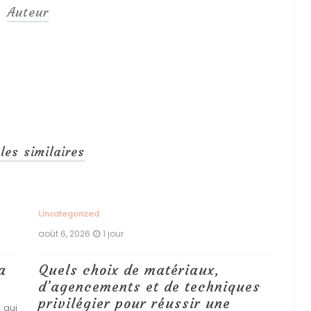
Auteur
cles similaires
Uncategorized
Unc
août 6, 2026
1 jour
aoû
a
Quels choix de matériaux,
Ét
d’agencements et de techniques
tr
privilégier pour réussir une
 qui
Qu