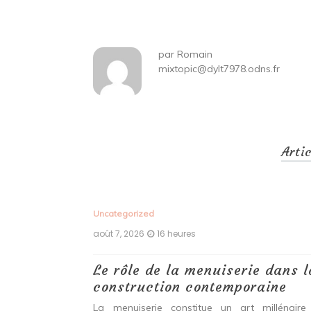
l’article
par
Romain
mixtopic@dylt7978.odns.fr
Arti
Uncategorized
août 7, 2026
16 heures
 antiques :
Le rôle de la menuiserie dans l
construction contemporaine
ine ancien qui
La menuiserie constitue un art millénaire