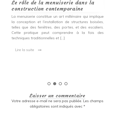
Le rôle de la menuiserie dans la
Q
construction contemporaine
d
p
nde
La menuiserie constitue un art millénaire qui implique
r
es,
la conception et l’installation de structures boisées,
p
 Ce
telles que des fenêtres, des portes, et des escaliers.
es
Cette pratique peut comprendre à la fois des
R
techniques traditionnelles et […]
e
ma
Lire la suite
es
qu
Laisser un commentaire
Votre adresse e-mail ne sera pas publiée.
Les champs
obligatoires sont indiqués avec
*