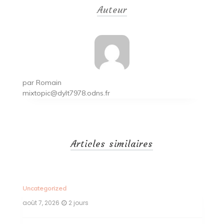
Auteur
l’article
par
Romain
mixtopic@dylt7978.odns.fr
Articles similaires
Uncategorized
Un
août 7, 2026
2 jours
ao