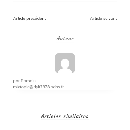
Navigation
Article précédent
Article suivant
de
Auteur
l’article
par
Romain
mixtopic@dylt7978.odns.fr
Articles similaires