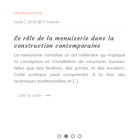
Uncategorized
Un
août 7, 2026
17 heures
ao
Le rôle de la menuiserie dans la
Q
construction contemporaine
d
p
nde
La menuiserie constitue un art millénaire qui implique
r
es,
la conception et l’installation de structures boisées,
p
 Ce
telles que des fenêtres, des portes, et des escaliers.
es
Cette pratique peut comprendre à la fois des
R
techniques traditionnelles et […]
e
ma
Lire la suite
es
qu