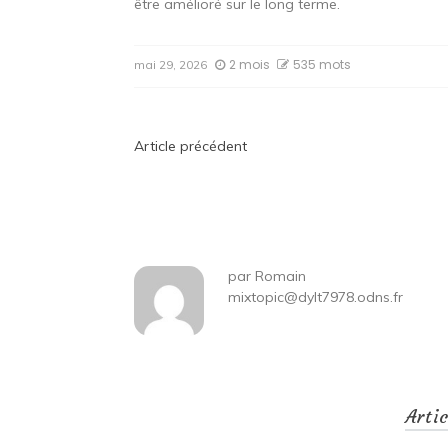
être amélioré sur le long terme.
2 mois
535 mots
mai 29, 2026
Navigation
Article précédent
de
l’article
par
Romain
mixtopic@dylt7978.odns.fr
Arti