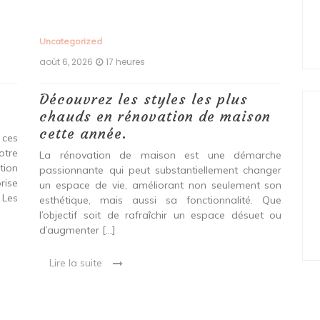
Uncategorized
Unc
août 6, 2026
17 heures
aoû
Découvrez les styles les plus
Le
chauds en rénovation de maison
vo
cette année.
Do
 ces
pr
otre
La rénovation de maison est une démarche
tion
passionnante qui peut substantiellement changer
Env
rise
un espace de vie, améliorant non seulement son
gag
 Les
esthétique, mais aussi sa fonctionnalité. Que
le
l’objectif soit de rafraîchir un espace désuet ou
acc
d’augmenter […]
Que
en 
Lire la suite
L