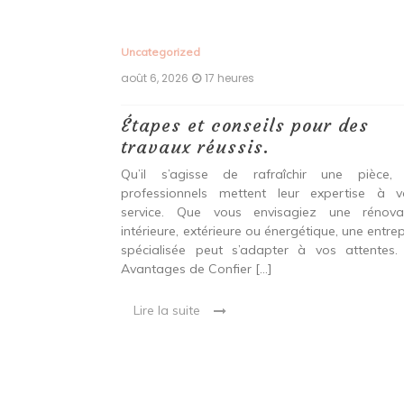
Uncategorized
août 6, 2026
17 heures
ux,
Étapes et conseils pour des
echniques
travaux réussis.
r une
Qu’il s’agisse de rafraîchir une pièce,
durable et
professionnels mettent leur expertise à v
service. Que vous envisagiez une rénova
intérieure, extérieure ou énergétique, une entrep
 entre confort,
spécialisée peut s’adapter à vos attentes.
étique Rénover
Avantages de Confier […]
et technique. Il
 qui peut être
Lire la suite
oré […]