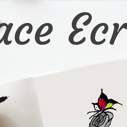
ace Ecr