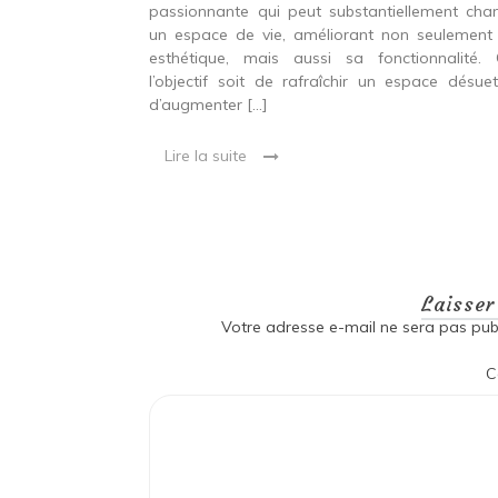
une rénovation
passionnante qui peut substantiellement cha
e, une entreprise
un espace de vie, améliorant non seulement
s attentes. Les
esthétique, mais aussi sa fonctionnalité.
l’objectif soit de rafraîchir un espace désue
d’augmenter […]
Lire la suite
Laisse
Votre adresse e-mail ne sera pas publ
C