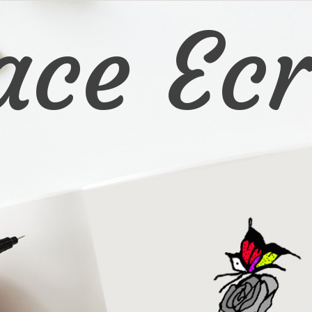
ace Ecr