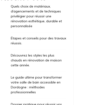
Quels choix de matériaux,
d’agencements et de techniques
privilégier pour réussir une
rénovation esthétique, durable et
personnalisée
Étapes et conseils pour des travaux
réussis.
Découvrez les styles les plus
chauds en rénovation de maison
cette année.
ategorized
Uncategorized
t 6, 2026
17 heures
août 6, 2026
1
Le guide ultime pour transformer
votre salle de bain accessible en
els choix de matériaux,
Étapes et 
Dordogne : méthodes
agencements et de techniques
travaux r
professionnelles
ivilégier pour réussir une
Qu’il s’agiss
novation esthétique, durable et
professionnel
Dossier pratique pour réussir vos