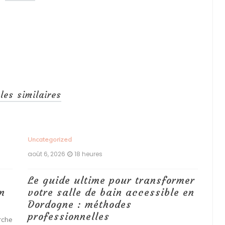
cles similaires
Uncategorized
Unc
août 6, 2026
18 heures
aoû
Le guide ultime pour transformer
Qu
n
votre salle de bain accessible en
d’
Dordogne : méthodes
pr
professionnelles
ré
che