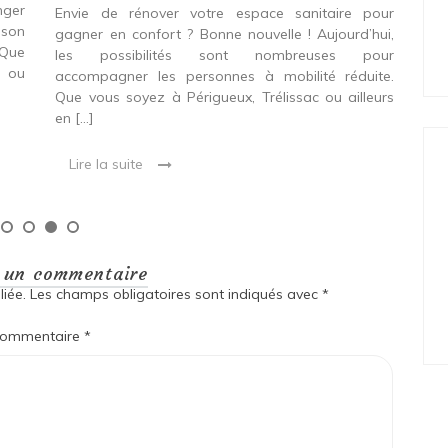
pe
nger
Envie de rénover votre espace sanitaire pour
 son
gagner en confort ? Bonne nouvelle ! Aujourd’hui,
Rén
 Que
les possibilités sont nombreuses pour
est
t ou
accompagner les personnes à mobilité réduite.
une
Que vous soyez à Périgueux, Trélissac ou ailleurs
est
en […]
con
Lire la suite
L
r un commentaire
iée.
Les champs obligatoires sont indiqués avec
*
ommentaire
*