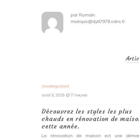
l’article
par
Romain
mixtopic@dylt7978.odns.fr
Arti
Uncategorized
août 6, 2026
17 heures
 des
Découvrez les styles les plus
chauds en rénovation de maiso
cette année.
une pièce, ces
ertise à votre
La rénovation de maison est une démar