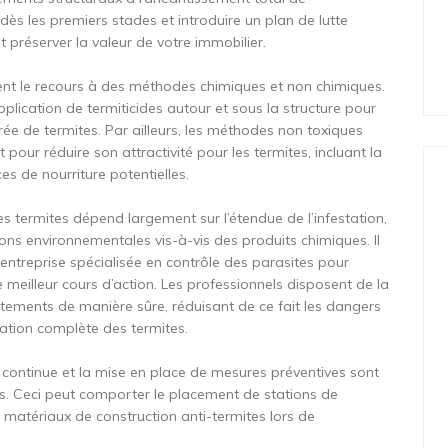
dès les premiers stades et introduire un plan de lutte
t préserver la valeur de votre immobilier.
ent le recours à des méthodes chimiques et non chimiques.
lication de termiticides autour et sous la structure pour
rée de termites. Par ailleurs, les méthodes non toxiques
our réduire son attractivité pour les termites, incluant la
ces de nourriture potentielles.
s termites dépend largement sur l’étendue de l’infestation,
tions environnementales vis-à-vis des produits chimiques. Il
ntreprise spécialisée en contrôle des parasites pour
le meilleur cours d’action. Les professionnels disposent de la
itements de manière sûre, réduisant de ce fait les dangers
nation complète des termites.
ce continue et la mise en place de mesures préventives sont
tes. Ceci peut comporter le placement de stations de
e matériaux de construction anti-termites lors de