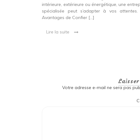
intérieure, extérieure ou énergétique, une entrep
 entre confort,
spécialisée peut s’adapter à vos attentes.
étique Rénover
Avantages de Confier […]
et technique. Il
 qui peut être
Lire la suite
oré […]
Laisse
Votre adresse e-mail ne sera pas publ
C