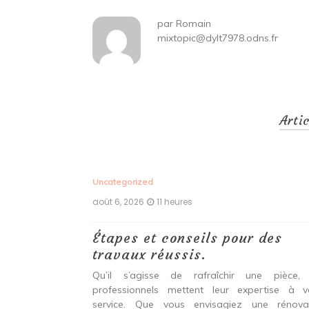
par
Romain
mixtopic@dylt7978.odns.fr
Arti
Uncategorized
août 6, 2026
11 heures
ux,
Étapes et conseils pour des
echniques
travaux réussis.
r une
Qu’il s’agisse de rafraîchir une pièce,
durable et
professionnels mettent leur expertise à v
service. Que vous envisagiez une rénova