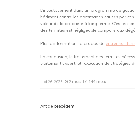
L’investissement dans un programme de gestion 
bâtiment contre les dommages causés par ces en
valeur de la propriété à long terme. C’est essen
des termites est négligeable comparé aux dégâts
Plus d’informations à propos de
entreprise ter
En conclusion, le traitement des termites néces
traitement expert, et l’exécution de stratégies 
2 mois
444 mots
mai 26, 2026
Navigation
Article précédent
de
l’article