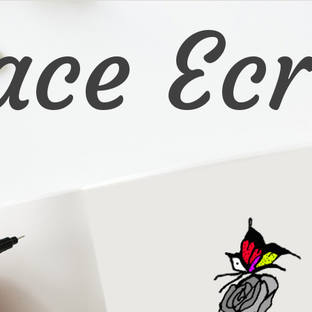
ace Ecr