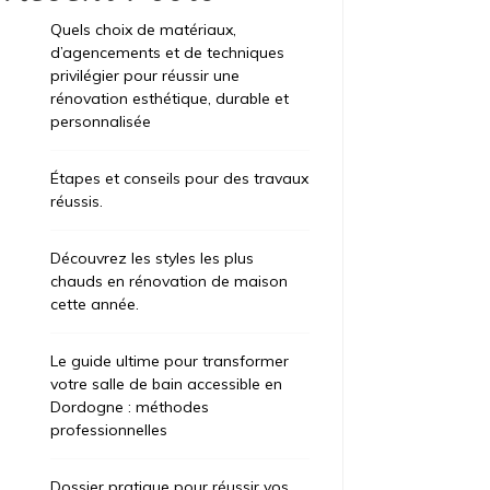
Quels choix de matériaux,
d’agencements et de techniques
privilégier pour réussir une
rénovation esthétique, durable et
personnalisée
Étapes et conseils pour des travaux
réussis.
Découvrez les styles les plus
chauds en rénovation de maison
ategorized
Uncategorized
cette année.
t 6, 2026
12 heures
août 6, 2026
1
Le guide ultime pour transformer
 guide ultime pour transformer
Quels cho
votre salle de bain accessible en
tre salle de bain accessible en
d’agencem
Dordogne : méthodes
rdogne : méthodes
privilégie
professionnelles
ofessionnelles
rénovation
personnal
Dossier pratique pour réussir vos
ie de rénover votre espace sanitaire pour