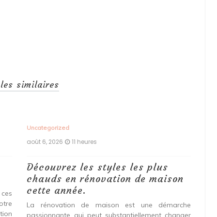
cles similaires
Uncategorized
Unc
août 6, 2026
11 heures
aoû
Découvrez les styles les plus
Le
chauds en rénovation de maison
vo
cette année.
Do
 ces
pr
otre
La rénovation de maison est une démarche
tion
passionnante qui peut substantiellement changer
Env