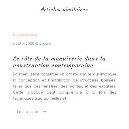
Articles similaires
Uncategorized
Un
août 7, 2026
2 jours
ao
Le rôle de la menuiserie dans la
Q
construction contemporaine
d
p
nde
La menuiserie constitue un art millénaire qui implique
r
es,
la conception et l’installation de structures boisées,
p
 Ce
telles que des fenêtres, des portes, et des escaliers.
es
Cette pratique peut comprendre à la fois des
R
techniques traditionnelles et […]
e
ma
Lire la suite
es
qu