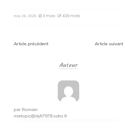
3 mois
439 mots
mai 26, 2026
Navigation
Article précédent
Article suivant
de
Auteur
l’article
par
Romain
mixtopic@dylt7978.odns.fr