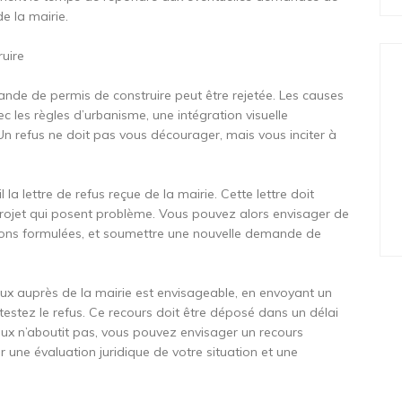
e la mairie.
ruire
nde de permis de construire peut être rejetée. Les causes
c les règles d’urbanisme, une intégration visuelle
 Un refus ne doit pas vous décourager, mais vous inciter à
a lettre de refus reçue de la mairie. Cette lettre doit
 projet qui posent problème. Vous pouvez alors envisager de
tions formulées, et soumettre une nouvelle demande de
ieux auprès de la mairie est envisageable, en envoyant un
estez le refus. Ce recours doit être déposé dans un délai
ieux n’aboutit pas, vous pouvez envisager un recours
r une évaluation juridique de votre situation et une