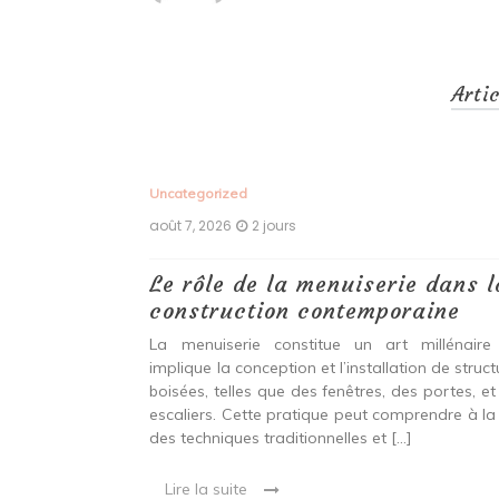
Arti
Uncategorized
août 7, 2026
2 jours
 antiques :
Le rôle de la menuiserie dans l
construction contemporaine
ine ancien qui
La menuiserie constitue un art millénaire
stallation de
implique la conception et l’installation de struc
s fenêtres, des
boisées, telles que des fenêtres, des portes, et
eut inclure à la
escaliers. Cette pratique peut comprendre à la 
ionnelles et
des techniques traditionnelles et […]
Lire la suite