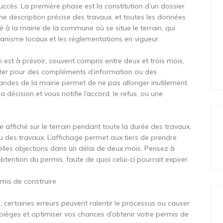
cès. La première phase est la constitution d’un dossier
, une description précise des travaux, et toutes les données
 à la mairie de la commune où se situe le terrain, qui
rbanisme locaux et les réglementations en vigueur.
n est à prévoir, souvent compris entre deux et trois mois,
iciter pour des compléments d’information ou des
es de la mairie permet de ne pas allonger inutilement
sa décision et vous notifie l’accord, le refus, ou une
tre affiché sur le terrain pendant toute la durée des travaux,
lieu des travaux. L’affichage permet aux tiers de prendre
elles objections dans un délai de deux mois. Pensez à
obtention du permis, faute de quoi celui-ci pourrait expirer.
rmis de construire
ertaines erreurs peuvent ralentir le processus ou causer
s pièges et optimiser vos chances d’obtenir votre permis de