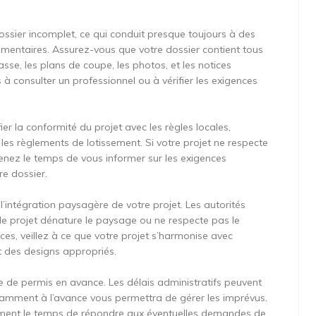
ossier incomplet, ce qui conduit presque toujours à des
entaires. Assurez-vous que votre dossier contient tous
sse, les plans de coupe, les photos, et les notices
as à consulter un professionnel ou à vérifier les exigences
er la conformité du projet avec les règles locales,
es règlements de lotissement. Si votre projet ne respecte
Prenez le temps de vous informer sur les exigences
re dossier.
l’intégration paysagère de votre projet. Les autorités
 le projet dénature le paysage ou ne respecte pas le
es, veillez à ce que votre projet s’harmonise avec
t des designs appropriés.
de permis en avance. Les délais administratifs peuvent
isamment à l’avance vous permettra de gérer les imprévus.
lement le temps de répondre aux éventuelles demandes de