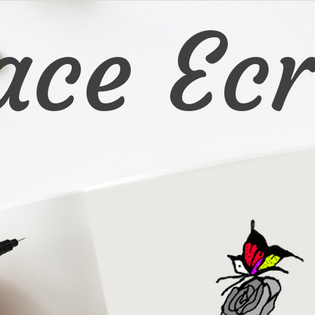
ace Ecr