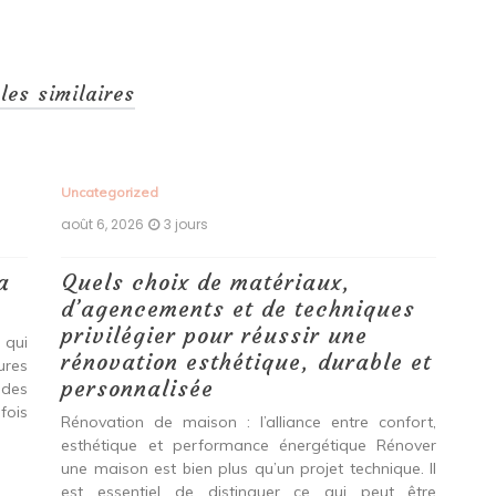
cles similaires
Uncategorized
Unc
août 6, 2026
3 jours
aoû
a
Quels choix de matériaux,
Ét
d’agencements et de techniques
tr
privilégier pour réussir une
 qui
Qu
rénovation esthétique, durable et
tures
pro
personnalisée
 des
se
fois
int
Rénovation de maison : l’alliance entre confort,
spé
esthétique et performance énergétique Rénover
Ava
une maison est bien plus qu’un projet technique. Il
est essentiel de distinguer ce qui peut être