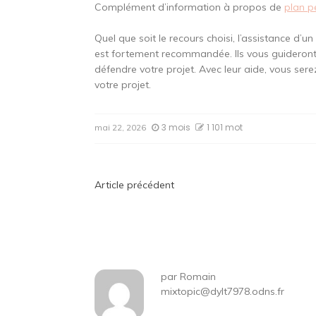
Complément d’information à propos de
plan p
Quel que soit le recours choisi, l’assistance d’
est fortement recommandée. Ils vous guideront s
défendre votre projet. Avec leur aide, vous sere
votre projet.
3 mois
1 101 mot
mai 22, 2026
Navigation
Article précédent
de
l’article
par
Romain
mixtopic@dylt7978.odns.fr