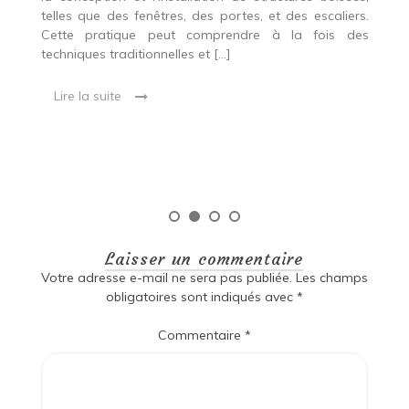
p
 Ce
telles que des fenêtres, des portes, et des escaliers.
es
Cette pratique peut comprendre à la fois des
R
techniques traditionnelles et […]
e
ma
Lire la suite
es
qu
Laisser un commentaire
Votre adresse e-mail ne sera pas publiée.
Les champs
obligatoires sont indiqués avec
*
Commentaire
*