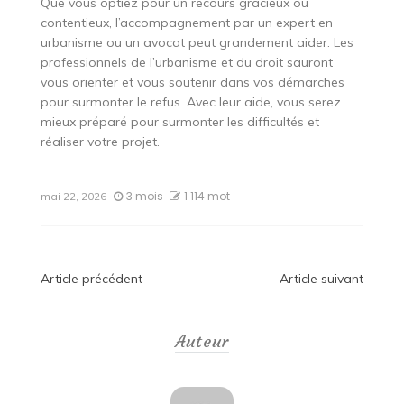
Que vous optiez pour un recours gracieux ou
contentieux, l’accompagnement par un expert en
urbanisme ou un avocat peut grandement aider. Les
professionnels de l’urbanisme et du droit sauront
vous orienter et vous soutenir dans vos démarches
pour surmonter le refus. Avec leur aide, vous serez
mieux préparé pour surmonter les difficultés et
réaliser votre projet.
3 mois
1 114 mot
mai 22, 2026
Navigation
Article précédent
Article suivant
de
Auteur
l’article