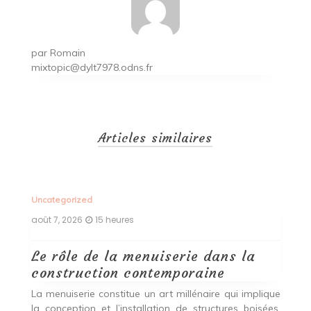
par
Romain
mixtopic@dylt7978.odns.fr
Articles similaires
Uncategorized
Un
août 7, 2026
15 heures
ao
Le rôle de la menuiserie dans la
Q
construction contemporaine
d
p
nde
La menuiserie constitue un art millénaire qui implique
r
es,
la conception et l’installation de structures boisées,