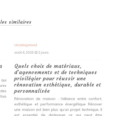
cles similaires
Uncategorized
Unc
août 6, 2026
2 jours
aoû
a
Quels choix de matériaux,
Ét
d’agencements et de techniques
tr
privilégier pour réussir une
 qui
Qu
rénovation esthétique, durable et
tures
pro
personnalisée
 des
se
fois
int
Rénovation de maison : l’alliance entre confort,
spé
esthétique et performance énergétique Rénover
Ava
une maison est bien plus qu’un projet technique. Il
est essentiel de distinguer ce qui peut être