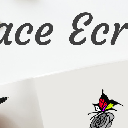
ace Ecr