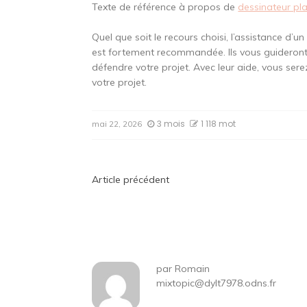
Texte de référence à propos de
dessinateur pl
Quel que soit le recours choisi, l’assistance d’
est fortement recommandée. Ils vous guideront s
défendre votre projet. Avec leur aide, vous sere
votre projet.
3 mois
1 118 mot
mai 22, 2026
Navigation
Article précédent
de
l’article
par
Romain
mixtopic@dylt7978.odns.fr