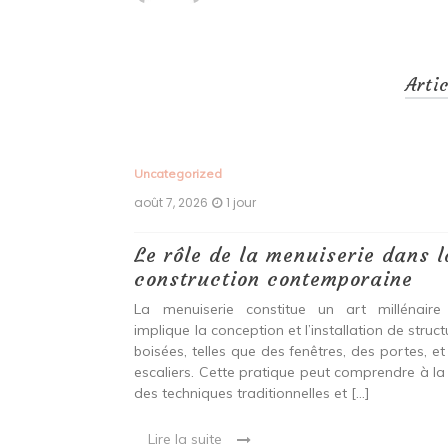
Arti
Uncategorized
août 7, 2026
1 jour
 antiques :
Le rôle de la menuiserie dans l
construction contemporaine
ine ancien qui
La menuiserie constitue un art millénaire
stallation de
implique la conception et l’installation de struc
s fenêtres, des
boisées, telles que des fenêtres, des portes, et
eut inclure à la
escaliers. Cette pratique peut comprendre à la 
ionnelles et
des techniques traditionnelles et […]
Lire la suite