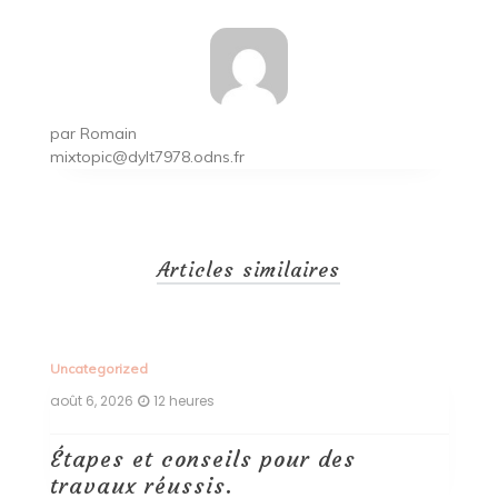
par
Romain
mixtopic@dylt7978.odns.fr
Articles similaires
Uncategorized
Un
août 6, 2026
12 heures
ao
Étapes et conseils pour des
D
travaux réussis.
c