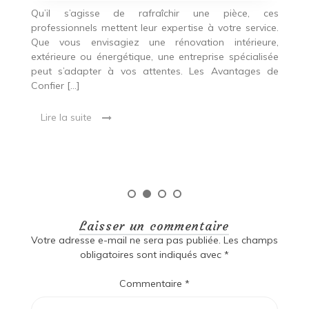
c
Qu’il s’agisse de rafraîchir une pièce, ces
professionnels mettent leur expertise à votre service.
L
Que vous envisagiez une rénovation intérieure,
p
extérieure ou énergétique, une entreprise spécialisée
e
t,
peut s’adapter à vos attentes. Les Avantages de
es
une
Confier […]
s
est
[…
 ce
Lire la suite
Laisser un commentaire
Votre adresse e-mail ne sera pas publiée.
Les champs
obligatoires sont indiqués avec
*
Commentaire
*