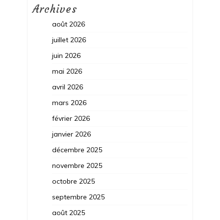
Archives
août 2026
juillet 2026
juin 2026
mai 2026
avril 2026
mars 2026
février 2026
janvier 2026
décembre 2025
novembre 2025
octobre 2025
septembre 2025
août 2025