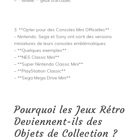
– **MAME** (jeux d’arcade).
3. **Opter pour des Consoles Mini Officielles** :
– Nintendo, Sega et Sony ont sorti des versions
miniatures de leurs consoles emblématiques.
– **Quelques exemples** :
– **NES Classic Mini**
– **Super Nintendo Classic Mini**
– **PlayStation Classic**
– **Sega Mega Drive Mini**
Pourquoi les Jeux Rétro
Deviennent-ils des
Objets de Collection ?