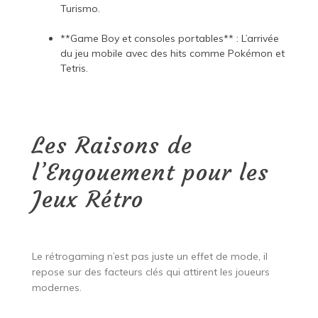
Turismo.
**Game Boy et consoles portables** : L’arrivée
du jeu mobile avec des hits comme Pokémon et
Tetris.
Les Raisons de
l’Engouement pour les
Jeux Rétro
Le rétrogaming n’est pas juste un effet de mode, il
repose sur des facteurs clés qui attirent les joueurs
modernes.