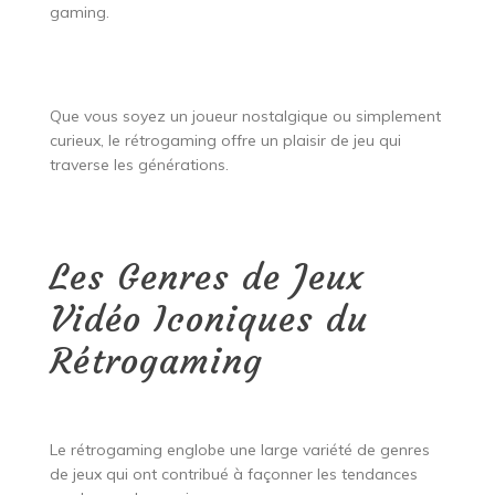
gaming.
Que vous soyez un joueur nostalgique ou simplement
curieux, le rétrogaming offre un plaisir de jeu qui
traverse les générations.
Les Genres de Jeux
Vidéo Iconiques du
Rétrogaming
Le rétrogaming englobe une large variété de genres
de jeux qui ont contribué à façonner les tendances