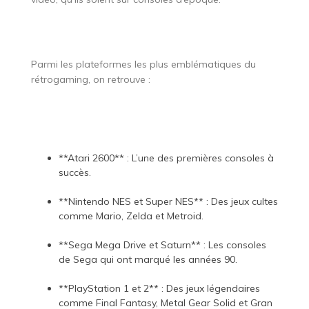
Parmi les plateformes les plus emblématiques du
rétrogaming, on retrouve :
**Atari 2600** : L’une des premières consoles à
succès.
**Nintendo NES et Super NES** : Des jeux cultes
comme Mario, Zelda et Metroid.
**Sega Mega Drive et Saturn** : Les consoles
de Sega qui ont marqué les années 90.
**PlayStation 1 et 2** : Des jeux légendaires
comme Final Fantasy, Metal Gear Solid et Gran