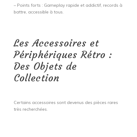
– Points forts : Gameplay rapide et addictif, records à
battre, accessible à tous.
Les Accessoires et
Périphériques Rétro :
Des Objets de
Collection
Certains accessoires sont devenus des pièces rares
très recherchées.