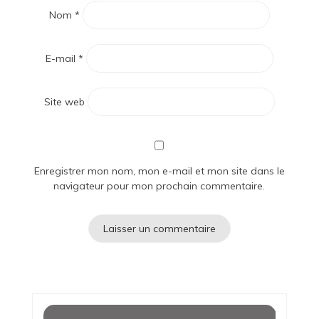
Nom
*
E-mail
*
Site web
Enregistrer mon nom, mon e-mail et mon site dans le
navigateur pour mon prochain commentaire.