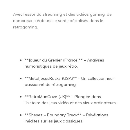
Avec l’essor du streaming et des vidéos gaming, de
nombreux créateurs se sont spécialisés dans le
rétrogaming.
**Joueur du Grenier (France)** – Analyses
humoristiques de jeux rétro.
**MetalJesusRocks (USA)** – Un collectionneur
passionné de rétrogaming.
**RetroManCave (UK)** – Plongée dans
l’histoire des jeux vidéo et des vieux ordinateurs.
**Shesez – Boundary Break** – Révélations
inédites sur les jeux classiques.