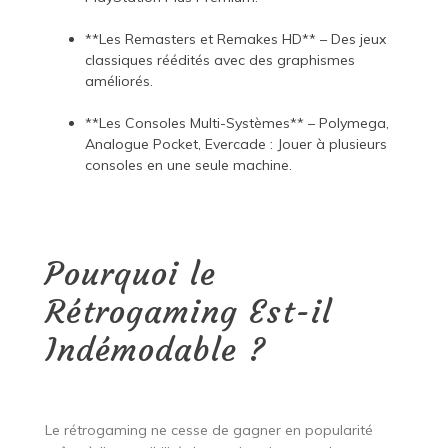
**Les Remasters et Remakes HD** – Des jeux
classiques réédités avec des graphismes
améliorés.
**Les Consoles Multi-Systèmes** – Polymega,
Analogue Pocket, Evercade : Jouer à plusieurs
consoles en une seule machine.
Pourquoi le
Rétrogaming Est-il
Indémodable ?
Le rétrogaming ne cesse de gagner en popularité