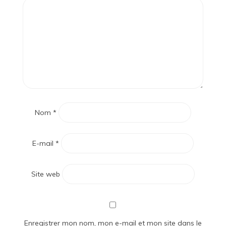
Nom
*
E-mail
*
Site web
Enregistrer mon nom, mon e-mail et mon site dans le