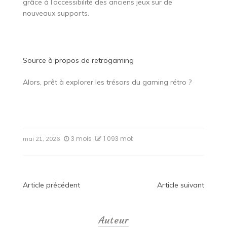
grâce à l’accessibilité des anciens jeux sur de
nouveaux supports.
Source à propos de
retrogaming
Alors, prêt à explorer les trésors du gaming rétro ?
3 mois
1 093 mot
mai 21, 2026
Navigation
Article précédent
Article suivant
de
Auteur