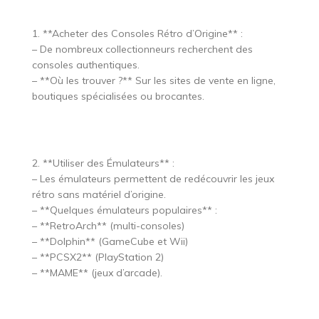
1. **Acheter des Consoles Rétro d’Origine** :
– De nombreux collectionneurs recherchent des
consoles authentiques.
– **Où les trouver ?** Sur les sites de vente en ligne,
boutiques spécialisées ou brocantes.
2. **Utiliser des Émulateurs** :
– Les émulateurs permettent de redécouvrir les jeux
rétro sans matériel d’origine.
– **Quelques émulateurs populaires** :
– **RetroArch** (multi-consoles)
– **Dolphin** (GameCube et Wii)
– **PCSX2** (PlayStation 2)
– **MAME** (jeux d’arcade).