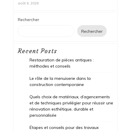
août 6, 2026
Rechercher
Rechercher
Recent Posts
Restauration de pièces antiques :
méthodes et conseils
Le rôle de la menuiserie dans la
construction contemporaine
Quels choix de matériaux, d’agencements
et de techniques privilégier pour réussir une
rénovation esthétique, durable et
personnalisée
Étapes et conseils pour des travaux