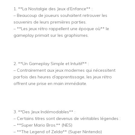
1. **La Nostalgie des Jeux d’Enfance** :
– Beaucoup de joueurs souhaitent retrouver les
souvenirs de leurs premières parties.
– **Les jeux rétro rappellent une époque où** le
gameplay primait sur les graphismes.
2. **Un Gameplay Simple et Intuitif** :
– Contrairement aux jeux modernes qui nécessitent
parfois des heures d’apprentissage, les jeux rétro
offrent une prise en main immédiate.
3. **Des Jeux Indémodables** :
– Certains titres sont devenus de véritables légendes :
– **Super Mario Bros.** (NES)
– **The Legend of Zelda** (Super Nintendo)