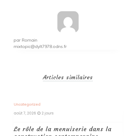
l’article
par
Romain
mixtopic@dylt7978.odns.fr
Articles similaires
Uncategorized
Un
août 6, 2026
3 jours
ao
Quels choix de matériaux,
É