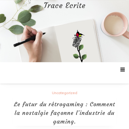
Aller
Trace Ecrite
au
contenu
Uncategorized
Le futur du rétrogaming : Comment
la nostalgie façonne l’industrie du
gaming.