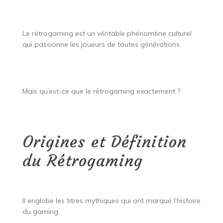
Le rétrogaming est un véritable phénomène culturel
qui passionne les joueurs de toutes générations.
Mais qu’est-ce que le rétrogaming exactement ?
Origines et Définition
du Rétrogaming
Il englobe les titres mythiques qui ont marqué l’histoire
du gaming.