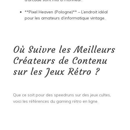
**Pixel Heaven (Pologne)** – L’endroit idéal
pour les amateurs d’informatique vintage.
Où Suivre les Meilleurs
Créateurs de Contenu
sur les Jeux Rétro ?
Que ce soit pour des speedruns sur des jeux cultes,
voici les références du gaming rétro en ligne.