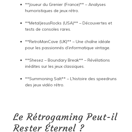
**Joueur du Grenier (France)** – Analyses
humoristiques de jeux rétro.
**MetalJesusRocks (USA)** – Découvertes et
tests de consoles rares.
**RetroManCave (UK)** – Une chaîne idéale
pour les passionnés d’informatique vintage.
**Shesez – Boundary Break** – Révélations
inédites sur les jeux classiques.
**Summoning Salt** – L’histoire des speedruns
des jeux vidéo rétro.
Le Rétrogaming Peut-il
Rester Éternel ?