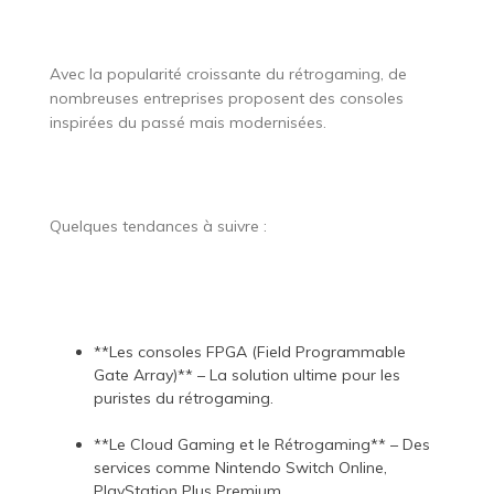
Avec la popularité croissante du rétrogaming, de
nombreuses entreprises proposent des consoles
inspirées du passé mais modernisées.
Quelques tendances à suivre :
**Les consoles FPGA (Field Programmable
Gate Array)** – La solution ultime pour les
puristes du rétrogaming.
**Le Cloud Gaming et le Rétrogaming** – Des
services comme Nintendo Switch Online,
PlayStation Plus Premium.