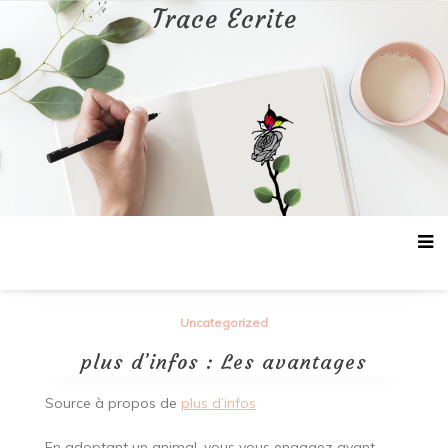
Aller
Trace Ecrite
au
contenu
Uncategorized
plus d’infos : Les avantages
Source à propos de
plus d’infos
En adoptant un animal, vous vous engagez avant