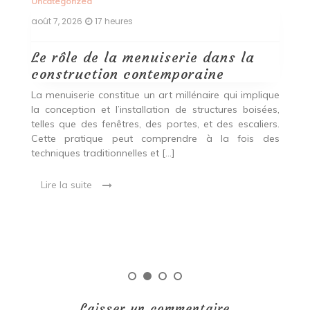
Uncategorized
Un
août 7, 2026
17 heures
ao
Le rôle de la menuiserie dans la
Q
construction contemporaine
d
p
nde
La menuiserie constitue un art millénaire qui implique
r
es,
la conception et l’installation de structures boisées,
p
 Ce
telles que des fenêtres, des portes, et des escaliers.
es
Cette pratique peut comprendre à la fois des
R
techniques traditionnelles et […]
e
ma
Lire la suite
es
qu
Laisser un commentaire