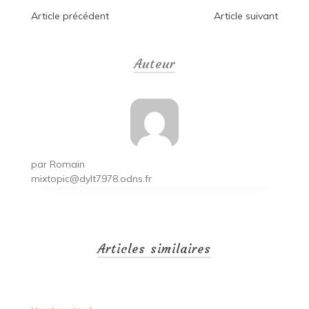
Navigation
Article précédent
Article suivant
de
Auteur
l’article
par
Romain
mixtopic@dylt7978.odns.fr
Articles similaires