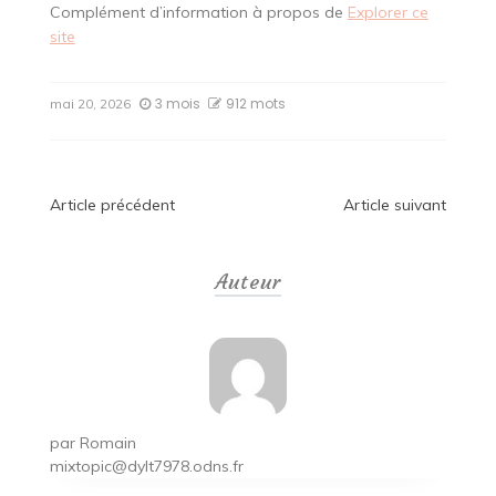
Complément d’information à propos de
Explorer ce
site
3 mois
912 mots
mai 20, 2026
Navigation
Article précédent
Article suivant
de
Auteur
l’article
par
Romain
mixtopic@dylt7978.odns.fr