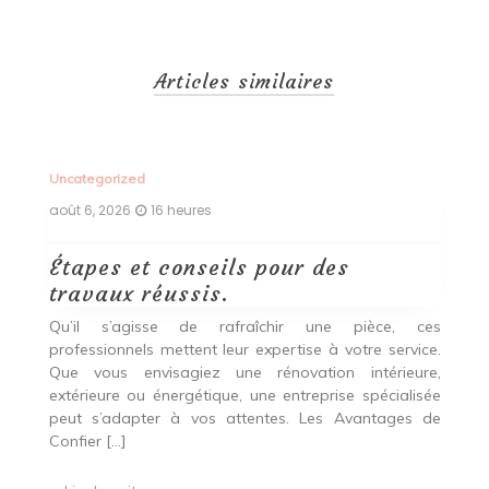
Articles similaires
Uncategorized
Un
août 6, 2026
16 heures
ao
Étapes et conseils pour des
D
travaux réussis.
c
c
Qu’il s’agisse de rafraîchir une pièce, ces
professionnels mettent leur expertise à votre service.
L
Que vous envisagiez une rénovation intérieure,
p
extérieure ou énergétique, une entreprise spécialisée
e
t,
peut s’adapter à vos attentes. Les Avantages de
es
une
Confier […]
s
est
[…
 ce