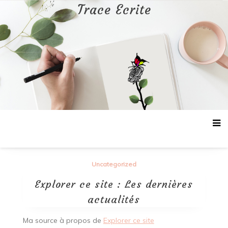
Aller
Trace Ecrite
au
contenu
Uncategorized
Explorer ce site : Les dernières
actualités
Ma source à propos de
Explorer ce site