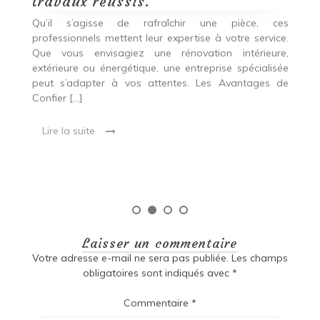
chauds en rénovation de maison
v
cette année.
D
es
p
ce.
La rénovation de maison est une démarche
e,
passionnante qui peut substantiellement changer un
En
sée
espace de vie, améliorant non seulement son
e
de
esthétique, mais aussi sa fonctionnalité. Que l’objectif
p
soit de rafraîchir un espace désuet ou d’augmenter
p
[…]
Pé
Lire la suite
Laisser un commentaire
Votre adresse e-mail ne sera pas publiée.
Les champs
obligatoires sont indiqués avec
*
Commentaire
*