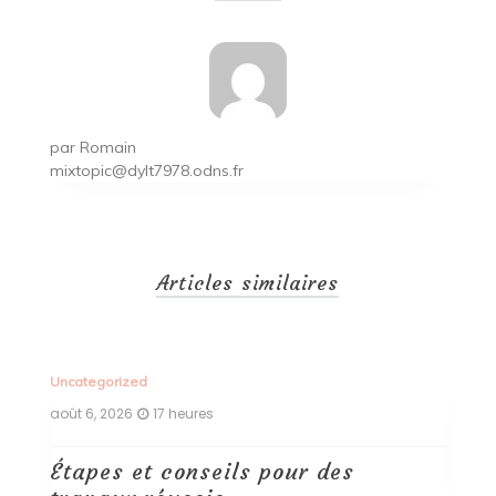
l’article
par
Romain
mixtopic@dylt7978.odns.fr
Articles similaires
Uncategorized
Un
août 6, 2026
18 heures
ao
Découvrez les styles les plus
L