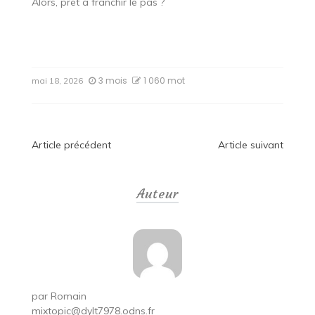
Alors, prêt à franchir le pas ?
3 mois
1 060 mot
mai 18, 2026
Navigation
Article précédent
Article suivant
de
Auteur
l’article
par
Romain
mixtopic@dylt7978.odns.fr