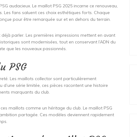
PSG audacieux. Le maillot PSG 2025 incarne ce renouveau,
. Les fans saluent ces choix esthétiques forts. Chaque
onçue pour être remarquée sur et en dehors du terrain.
t déjà parler. Les premières impressions mettent en avant
 historiques sont modernisées, tout en conservant l’ADN du
date que les nouveaux passionnés.
du PSG
reté. Les maillots collector sont particulièrement
u d’une série limitée, ces pièces racontent une histoire
ments marquants du club.
 ces maillots comme un héritage du club. Le maillot PSG
ambition partagée. Ces modèles deviennent rapidement
mps.