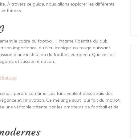
re. À travers ce guide, nous allons explorer les différents
et futures.
G
ent le cadre du football. Il incarne l’identité du club,
a son importance, du bleu iconique au rouge puissant.
passion à une institution du football européen. Que ce soit
regards et suscite l’émotion.
d’Europe
s jamais perdre son âme. Les fans veulent désormais des
élégance et innovation. Ce mélange subtil qui fait du maillot
 une véritable attente par les amateurs de football et de
 modernes