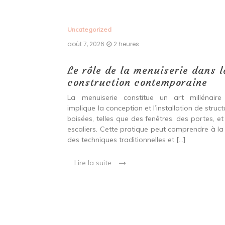
Uncategorized
août 7, 2026
2 heures
 antiques :
Le rôle de la menuiserie dans l
construction contemporaine
ine ancien qui
La menuiserie constitue un art millénaire
stallation de
implique la conception et l’installation de struc
s fenêtres, des
boisées, telles que des fenêtres, des portes, et
eut inclure à la
escaliers. Cette pratique peut comprendre à la 
ionnelles et
des techniques traditionnelles et […]
Lire la suite