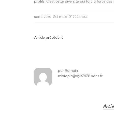
profils. C’est cette diversité qui fait la force de
3 mois
790 mots
mai 8, 2026
Navigation
Article précédent
de
l’article
par
Romain
mixtopic@dylt7978.odns.fr
Arti