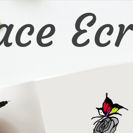
ace Ecr