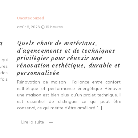
Uncategorized
Unc
août 6, 2026
19 heures
aoû
a
Quels choix de matériaux,
Ét
d’agencements et de techniques
tr
privilégier pour réussir une
 qui
Qu
rénovation esthétique, durable et
tures
pro
personnalisée
 des
se
fois
int
Rénovation de maison : l’alliance entre confort,
spé
esthétique et performance énergétique Rénover
Ava
une maison est bien plus qu’un projet technique. Il
est essentiel de distinguer ce qui peut être
L
conservé, ce qui mérite d’être amélioré […]
Lire la suite