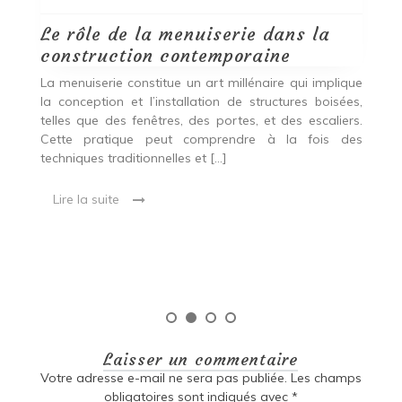
Le rôle de la menuiserie dans la
Q
construction contemporaine
d
p
nde
La menuiserie constitue un art millénaire qui implique
r
es,
la conception et l’installation de structures boisées,
p
 Ce
telles que des fenêtres, des portes, et des escaliers.
es
Cette pratique peut comprendre à la fois des
R
techniques traditionnelles et […]
e
ma
Lire la suite
es
qu
Laisser un commentaire
Votre adresse e-mail ne sera pas publiée.
Les champs
obligatoires sont indiqués avec
*