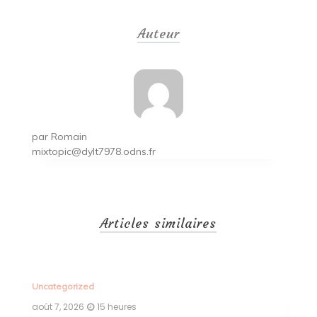
de
Auteur
l’article
par
Romain
mixtopic@dylt7978.odns.fr
Articles similaires
Uncategorized
Un
août 7, 2026
15 heures
ao