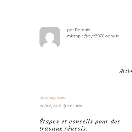
de
l’article
par
Romain
mixtopic@dylt7978.odns.fr
Arti
Uncategorized
août 6, 2026
9 heures
ux,
Étapes et conseils pour des
echniques
travaux réussis.