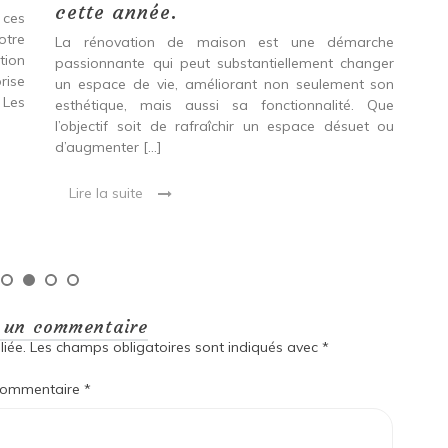
cette année.
Do
 ces
pr
otre
La rénovation de maison est une démarche
tion
passionnante qui peut substantiellement changer
Env
rise
un espace de vie, améliorant non seulement son
gag
 Les
esthétique, mais aussi sa fonctionnalité. Que
le
l’objectif soit de rafraîchir un espace désuet ou
acc
d’augmenter […]
Que
en 
Lire la suite
L
r un commentaire
iée.
Les champs obligatoires sont indiqués avec
*
ommentaire
*