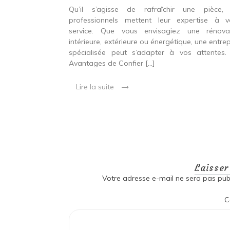
r une
Qu’il s’agisse de rafraîchir une pièce,
durable et
professionnels mettent leur expertise à v
service. Que vous envisagiez une rénova
intérieure, extérieure ou énergétique, une entrep
 entre confort,
spécialisée peut s’adapter à vos attentes.
étique Rénover
Avantages de Confier […]
et technique. Il
 qui peut être
Lire la suite
oré […]
Laisse
Votre adresse e-mail ne sera pas publ
C