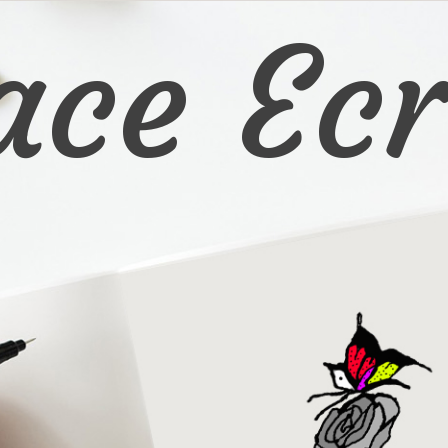
ace Ecr