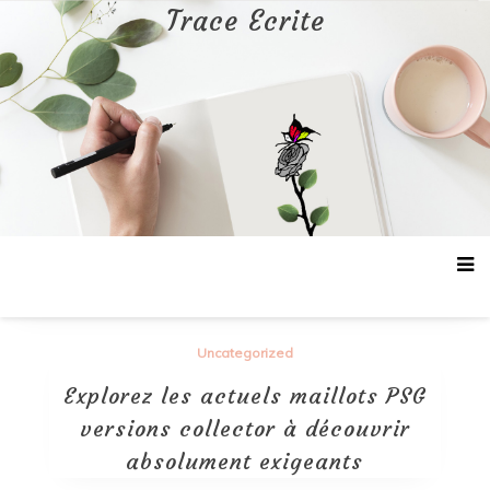
Aller
Trace Ecrite
au
contenu
Uncategorized
Explorez les actuels maillots PSG
versions collector à découvrir
absolument exigeants