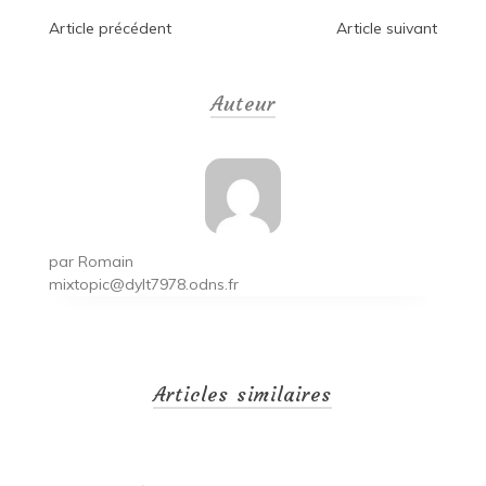
Navigation
Article précédent
Article suivant
de
Auteur
l’article
par
Romain
mixtopic@dylt7978.odns.fr
Articles similaires