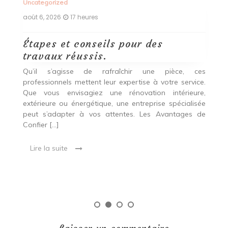
Uncategorized
Un
août 6, 2026
17 heures
ao
Étapes et conseils pour des
D
travaux réussis.
c
c
Qu’il s’agisse de rafraîchir une pièce, ces
professionnels mettent leur expertise à votre service.
L
Que vous envisagiez une rénovation intérieure,
p
extérieure ou énergétique, une entreprise spécialisée
e
t,
peut s’adapter à vos attentes. Les Avantages de
es
une
Confier […]
s
est
[…
 ce
Lire la suite