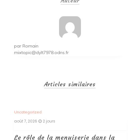
Auteur
l’article
par
Romain
mixtopic@dylt7978.odns.fr
Articles similaires
Uncategorized
Un
août 7, 2026
2 jours
ao
Le rôle de la menuiserie dans la
Q