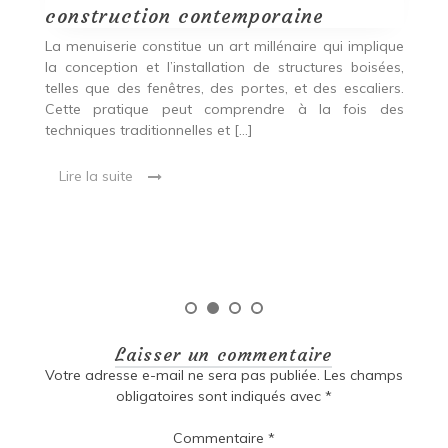
construction contemporaine
d
p
nde
La menuiserie constitue un art millénaire qui implique
r
es,
la conception et l’installation de structures boisées,
p
 Ce
telles que des fenêtres, des portes, et des escaliers.
es
Cette pratique peut comprendre à la fois des
R
techniques traditionnelles et […]
e
ma
Lire la suite
es
qu
Laisser un commentaire
Votre adresse e-mail ne sera pas publiée.
Les champs
obligatoires sont indiqués avec
*
Commentaire
*