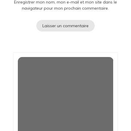
Enregistrer mon nom, mon e-mail et mon site dans le
navigateur pour mon prochain commentaire.