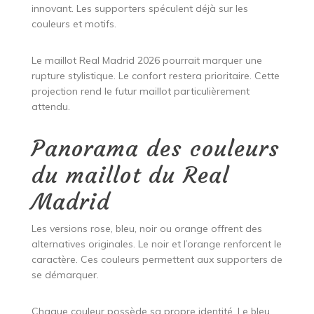
innovant. Les supporters spéculent déjà sur les
couleurs et motifs.
Le maillot Real Madrid 2026 pourrait marquer une
rupture stylistique. Le confort restera prioritaire. Cette
projection rend le futur maillot particulièrement
attendu.
Panorama des couleurs
du maillot du Real
Madrid
Les versions rose, bleu, noir ou orange offrent des
alternatives originales. Le noir et l’orange renforcent le
caractère. Ces couleurs permettent aux supporters de
se démarquer.
Chaque couleur possède sa propre identité. Le bleu