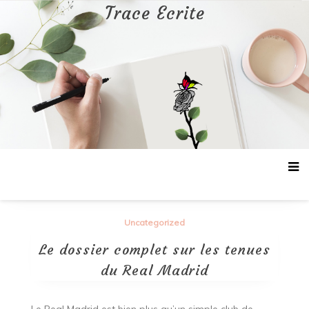
Aller
Trace Ecrite
au
contenu
Uncategorized
Le dossier complet sur les tenues
du Real Madrid