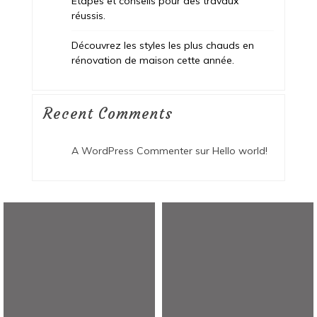
Étapes et conseils pour des travaux
réussis.
Découvrez les styles les plus chauds en
rénovation de maison cette année.
Recent Comments
A WordPress Commenter
sur
Hello world!