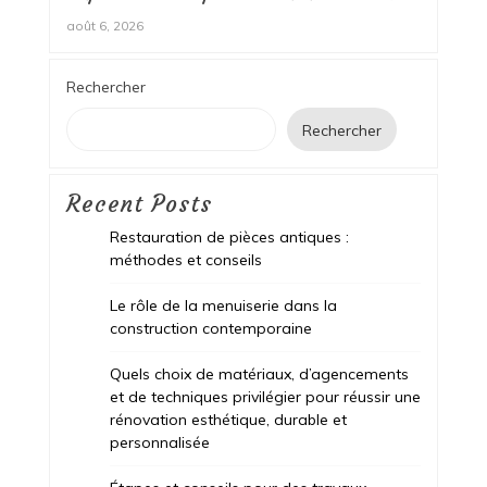
août 6, 2026
Rechercher
Rechercher
Recent Posts
Restauration de pièces antiques :
méthodes et conseils
Le rôle de la menuiserie dans la
construction contemporaine
Quels choix de matériaux, d’agencements
et de techniques privilégier pour réussir une
rénovation esthétique, durable et
personnalisée