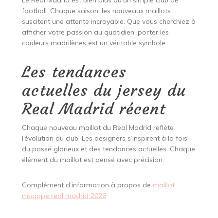
Le Real Madrid est bien plus qu’un simple club de
football. Chaque saison, les nouveaux maillots
suscitent une attente incroyable. Que vous cherchiez à
afficher votre passion au quotidien, porter les
couleurs madrilènes est un véritable symbole.
Les tendances
actuelles du jersey du
Real Madrid récent
Chaque nouveau maillot du Real Madrid reflète
l’évolution du club. Les designers s’inspirent à la fois
du passé glorieux et des tendances actuelles. Chaque
élément du maillot est pensé avec précision.
Complément d’information à propos de
maillot
mbappe real madrid 2026