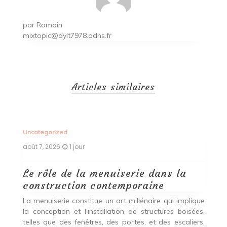
par
Romain
mixtopic@dylt7978.odns.fr
Articles similaires
Uncategorized
Un
août 7, 2026
1 jour
ao
Le rôle de la menuiserie dans la
Q
construction contemporaine
d
p
nde
La menuiserie constitue un art millénaire qui implique
r
es,
la conception et l’installation de structures boisées,
p
 Ce
telles que des fenêtres, des portes, et des escaliers.