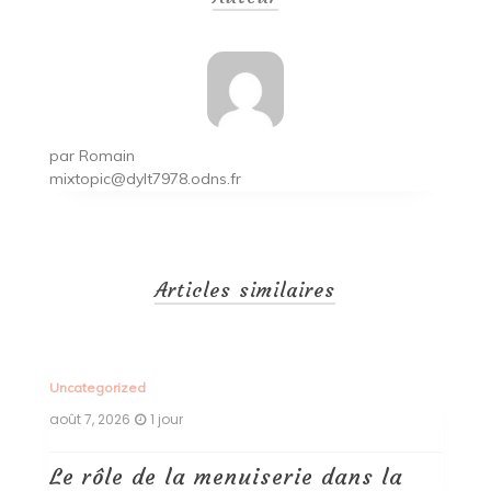
l’article
par
Romain
mixtopic@dylt7978.odns.fr
Articles similaires
Uncategorized
Un
août 7, 2026
1 jour
ao
Le rôle de la menuiserie dans la
Q