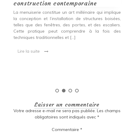
construction contemporaine
d
p
nde
La menuiserie constitue un art millénaire qui implique
r
es,
la conception et l’installation de structures boisées,
p
 Ce
telles que des fenêtres, des portes, et des escaliers.
es
Cette pratique peut comprendre à la fois des
R
techniques traditionnelles et […]
e
ma
Lire la suite
es
qu
Laisser un commentaire
Votre adresse e-mail ne sera pas publiée.
Les champs
obligatoires sont indiqués avec
*
Commentaire
*