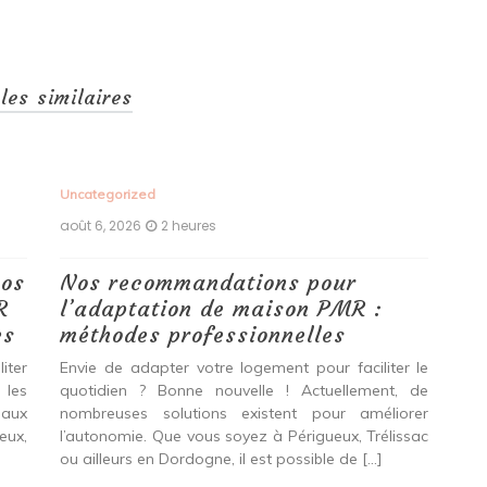
cles similaires
Uncategorized
Unc
août 6, 2026
2 heures
aoû
vos
Nos recommandations pour
To
R
l’adaptation de maison PMR :
pr
es
méthodes professionnelles
Tr
iter
Envie de adapter votre logement pour faciliter le
Env
 les
quotidien ? Bonne nouvelle ! Actuellement, de
quo
 aux
nombreuses solutions existent pour améliorer
nom
eux,
l’autonomie. Que vous soyez à Périgueux, Trélissac
les
ou ailleurs en Dordogne, il est possible de […]
Pér