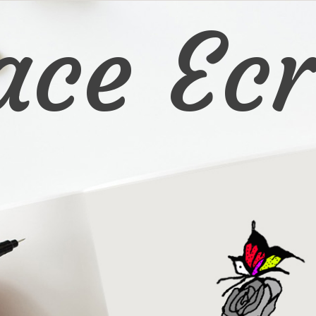
ace Ecr