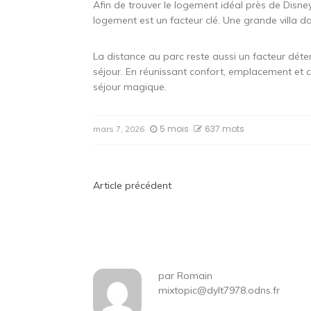
Afin de trouver le logement idéal près de Disne
logement est un facteur clé. Une grande villa d
La distance au parc reste aussi un facteur déte
séjour. En réunissant confort, emplacement et cap
séjour magique.
5 mois
637 mots
mars 7, 2026
Navigation
Article précédent
de
l’article
par
Romain
mixtopic@dylt7978.odns.fr