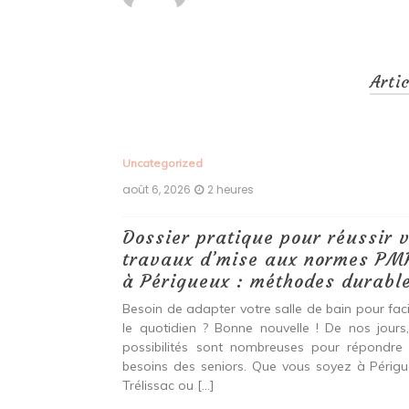
Arti
Uncategorized
août 6, 2026
2 heures
ransformer
Dossier pratique pour réussir 
essible en
travaux d’mise aux normes PM
à Périgueux : méthodes durabl
Besoin de adapter votre salle de bain pour facil
le quotidien ? Bonne nouvelle ! De nos jours,
sanitaire pour
possibilités sont nombreuses pour répondre
e ! Aujourd’hui,
besoins des seniors. Que vous soyez à Périgu
breuses pour
Trélissac ou […]
ilité réduite.
ssac ou ailleurs