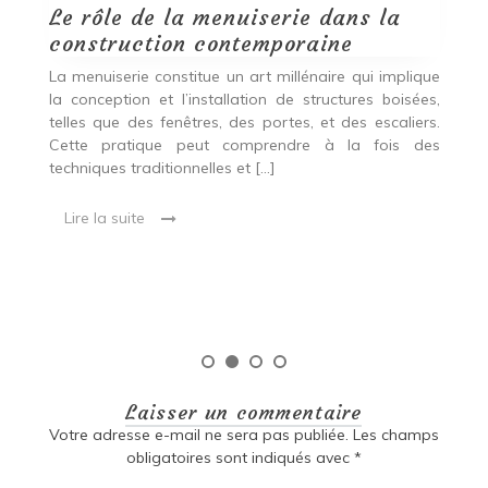
Le rôle de la menuiserie dans la
Q
construction contemporaine
d
p
nde
La menuiserie constitue un art millénaire qui implique
r
es,
la conception et l’installation de structures boisées,
p
 Ce
telles que des fenêtres, des portes, et des escaliers.
es
Cette pratique peut comprendre à la fois des
R
techniques traditionnelles et […]
e
ma
Lire la suite
es
qu
Laisser un commentaire
Votre adresse e-mail ne sera pas publiée.
Les champs
obligatoires sont indiqués avec
*