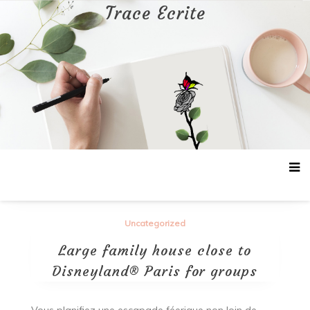
Aller
Trace Ecrite
au
contenu
Uncategorized
Large family house close to
Disneyland® Paris for groups