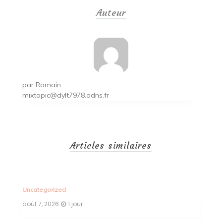
de
Auteur
l’article
par
Romain
mixtopic@dylt7978.odns.fr
Articles similaires
Uncategorized
Un
août 7, 2026
1 jour
ao