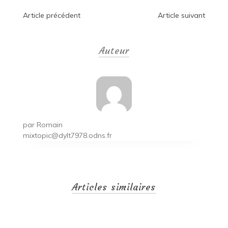
Navigation
Article précédent
Article suivant
de
Auteur
l’article
par
Romain
mixtopic@dylt7978.odns.fr
Articles similaires