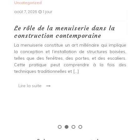
Uncategorized
Un
août 7, 2026
1 jour
ao
Le rôle de la menuiserie dans la
Q
construction contemporaine
d
p
nde
La menuiserie constitue un art millénaire qui implique
r
es,
la conception et l’installation de structures boisées,
p
 Ce
telles que des fenêtres, des portes, et des escaliers.
es
Cette pratique peut comprendre à la fois des
R
techniques traditionnelles et […]
e
ma
Lire la suite
es
qu