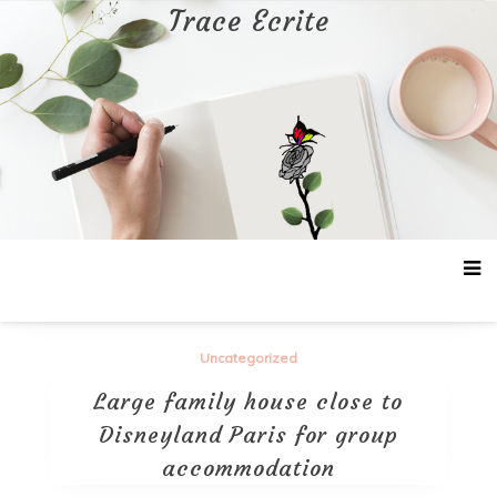
Aller
Trace Ecrite
au
contenu
Uncategorized
Large family house close to
Disneyland Paris for group
accommodation