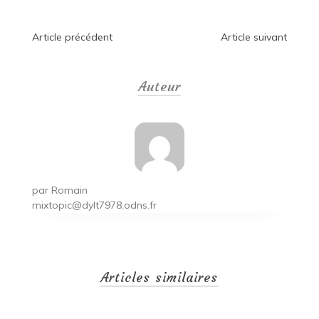
Navigation
Article précédent
Article suivant
de
Auteur
l’article
par
Romain
mixtopic@dylt7978.odns.fr
Articles similaires