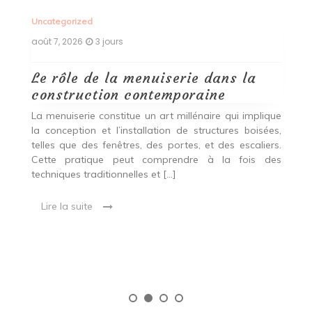
Uncategorized
Un
août 7, 2026
3 jours
ao
Le rôle de la menuiserie dans la
Q
construction contemporaine
d
p
nde
La menuiserie constitue un art millénaire qui implique
r
es,
la conception et l’installation de structures boisées,
p
 Ce
telles que des fenêtres, des portes, et des escaliers.
es
Cette pratique peut comprendre à la fois des
R
techniques traditionnelles et […]
e
ma
Lire la suite
es
qu