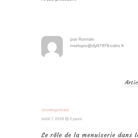
Navigation
de
l’article
par
Romain
mixtopic@dylt7978.odns.fr
Arti
Uncategorized
août 7, 2026
3 jours
 antiques :
Le rôle de la menuiserie dans l