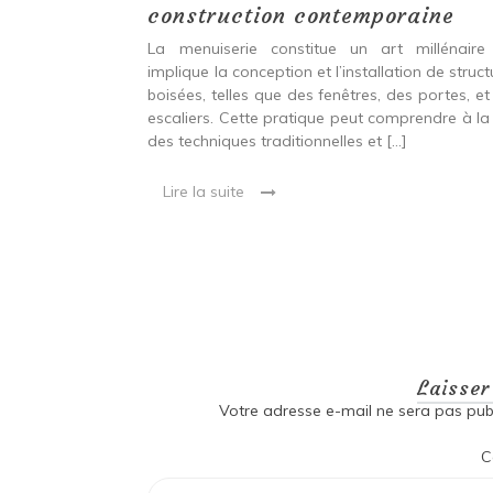
construction contemporaine
ine ancien qui
La menuiserie constitue un art millénaire
stallation de
implique la conception et l’installation de struc
s fenêtres, des
boisées, telles que des fenêtres, des portes, et
eut inclure à la
escaliers. Cette pratique peut comprendre à la 
ionnelles et
des techniques traditionnelles et […]
Lire la suite
Laisse
Votre adresse e-mail ne sera pas publ
C