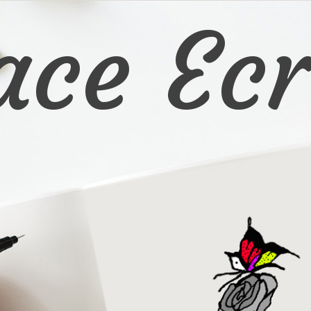
ace Ecr