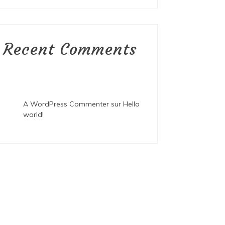
Recent Comments
A WordPress Commenter
sur
Hello
world!
ategorized
Uncategorized
t 6, 2026
4 jours
août 7, 2026
3
apes et conseils pour des
Restaurat